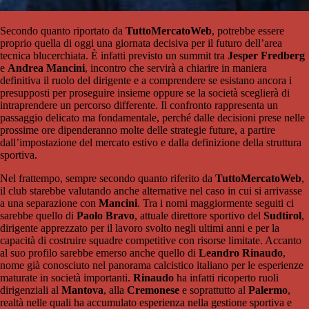
Secondo quanto riportato da
TuttoMercatoWeb
, potrebbe essere
proprio quella di oggi una giornata decisiva per il futuro dell’area
tecnica blucerchiata. È infatti previsto un summit tra
Jesper Fredberg
e
Andrea Mancini
, incontro che servirà a chiarire in maniera
definitiva il ruolo del dirigente e a comprendere se esistano ancora i
presupposti per proseguire insieme oppure se la società sceglierà di
intraprendere un percorso differente. Il confronto rappresenta un
passaggio delicato ma fondamentale, perché dalle decisioni prese nelle
prossime ore dipenderanno molte delle strategie future, a partire
dall’impostazione del mercato estivo e dalla definizione della struttura
sportiva.
Nel frattempo, sempre secondo quanto riferito da
TuttoMercatoWeb
,
il club starebbe valutando anche alternative nel caso in cui si arrivasse
a una separazione con
Mancini
. Tra i nomi maggiormente seguiti ci
sarebbe quello di
Paolo Bravo
, attuale direttore sportivo del
Sudtirol
,
dirigente apprezzato per il lavoro svolto negli ultimi anni e per la
capacità di costruire squadre competitive con risorse limitate. Accanto
al suo profilo sarebbe emerso anche quello di
Leandro Rinaudo
,
nome già conosciuto nel panorama calcistico italiano per le esperienze
maturate in società importanti.
Rinaudo
ha infatti ricoperto ruoli
dirigenziali al
Mantova
, alla
Cremonese
e soprattutto al
Palermo
,
realtà nelle quali ha accumulato esperienza nella gestione sportiva e