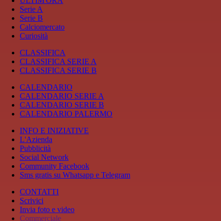
ULTIM'ORA
Serie A
Serie B
Calciomercato
Curiosità
CLASSIFICA
CLASSIFICA SERIE A
CLASSIFICA SERIE B
CALENDARIO
CALENDARIO SERIE A
CALENDARIO SERIE B
CALENDARIO PALERMO
INFO E INIZIATIVE
L'Azienda
Pubblicità
Social Network
Community Facebook
Sms gratis su Whatsapp e Telegram
CONTATTI
Scrivici
Invia foto e video
Commerciale