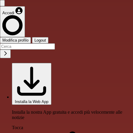
Accedi
Modifica profilo
Logout
Installa la Web App
Installa la nostra App gratuita e accedi più velocemente alle
notizie
Tocca