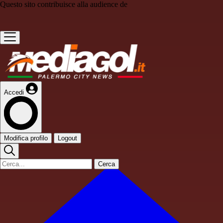
Questo sito contribuisce alla audience de
Accedi
Modifica profilo
Logout
Cerca