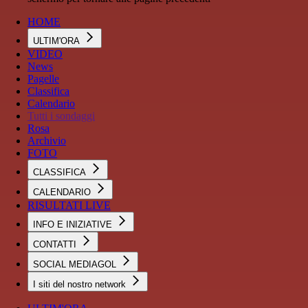
HOME
ULTIM'ORA
VIDEO
News
Pagelle
Classifica
Calendario
Tutti i sondaggi
Rosa
Archivio
FOTO
CLASSIFICA
CALENDARIO
RISULTATI LIVE
INFO E INIZIATIVE
CONTATTI
SOCIAL MEDIAGOL
I siti del nostro network