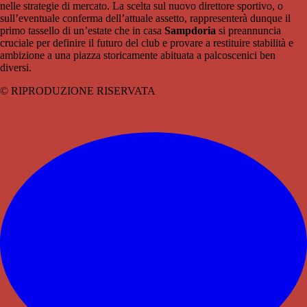
nelle strategie di mercato. La scelta sul nuovo direttore sportivo, o
sull’eventuale conferma dell’attuale assetto, rappresenterà dunque il
primo tassello di un’estate che in casa
Sampdoria
si preannuncia
cruciale per definire il futuro del club e provare a restituire stabilità e
ambizione a una piazza storicamente abituata a palcoscenici ben
diversi.
© RIPRODUZIONE RISERVATA