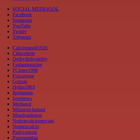
SOCIAL MEDIAGOL
Facebook
Instagram
YouTube
Twitter
Telegram
Calcionapoli1926
Cittaceleste
Derbyderbyderby
Fantamagazine
FCInter1908
Forzaroma
Golssip
Hellas1903
Ilmilanista
Juvenews
Mediagol
Milanistichannel
Mondoudinese
Notiziecalciomercato
Numericalcio
Padovasport
Pianetamilan