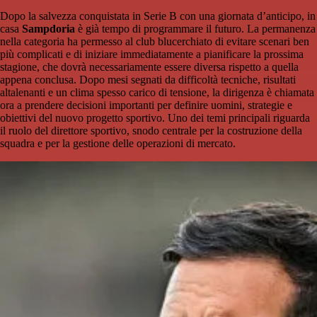
Dopo la salvezza conquistata in Serie B con una giornata d’anticipo, in
casa
Sampdoria
è già tempo di programmare il futuro. La permanenza
nella categoria ha permesso al club blucerchiato di evitare scenari ben
più complicati e di iniziare immediatamente a pianificare la prossima
stagione, che dovrà necessariamente essere diversa rispetto a quella
appena conclusa. Dopo mesi segnati da difficoltà tecniche, risultati
altalenanti e un clima spesso carico di tensione, la dirigenza è chiamata
ora a prendere decisioni importanti per definire uomini, strategie e
obiettivi del nuovo progetto sportivo. Uno dei temi principali riguarda
il ruolo del direttore sportivo, snodo centrale per la costruzione della
squadra e per la gestione delle operazioni di mercato.