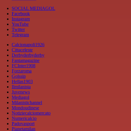
SOCIAL MEDIAGOL
Facebook
Instagram
YouTube
Twitter
Telegram
Calcionapoli1926
Cittaceleste
Derbyderbyderby
Fantamagazine
FCInter1908
Forzaroma
Golssip
Hellas1903
Ilmilanista
Juvenews
Mediagol
Milanistichannel
Mondoudinese
Notiziecalciomercato
Numericalcio
Padovasport
Pianetamilan