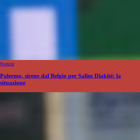
Notizie
Palermo, sirene dal Belgio per Salim Diakité: la
situazione