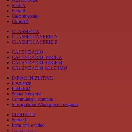
ULTIM'ORA
Serie A
Serie B
Calciomercato
Curiosità
CLASSIFICA
CLASSIFICA SERIE A
CLASSIFICA SERIE B
CALENDARIO
CALENDARIO SERIE A
CALENDARIO SERIE B
CALENDARIO PALERMO
INFO E INIZIATIVE
L'Azienda
Pubblicità
Social Network
Community Facebook
Sms gratis su Whatsapp e Telegram
CONTATTI
Scrivici
Invia foto e video
Commerciale