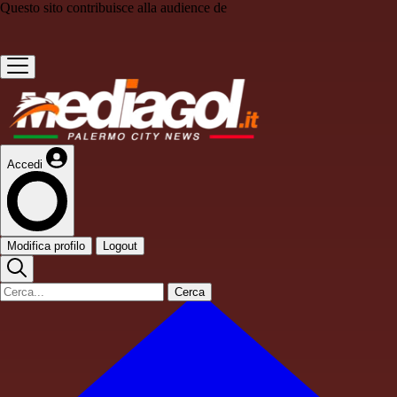
Questo sito contribuisce alla audience de
Accedi
Modifica profilo
Logout
Cerca