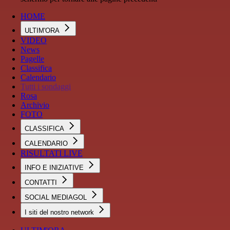
HOME
ULTIM'ORA
VIDEO
News
Pagelle
Classifica
Calendario
Tutti i sondaggi
Rosa
Archivio
FOTO
CLASSIFICA
CALENDARIO
RISULTATI LIVE
INFO E INIZIATIVE
CONTATTI
SOCIAL MEDIAGOL
I siti del nostro network