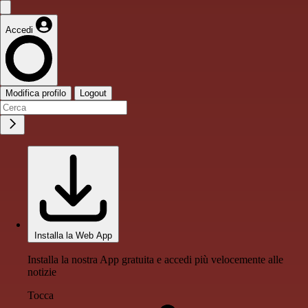
Accedi
Modifica profilo
Logout
Installa la Web App
Installa la nostra App gratuita e accedi più velocemente alle
notizie
Tocca