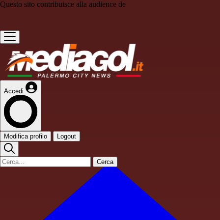
Questo sito contribuisce alla audience de
Accedi
Modifica profilo
Logout
Cerca