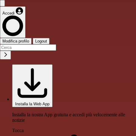
Accedi
Modifica profilo
Logout
Installa la Web App
Installa la nostra App gratuita e accedi più velocemente alle
notizie
Tocca