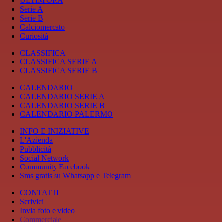
ULTIM'ORA
Serie A
Serie B
Calciomercato
Curiosità
CLASSIFICA
CLASSIFICA SERIE A
CLASSIFICA SERIE B
CALENDARIO
CALENDARIO SERIE A
CALENDARIO SERIE B
CALENDARIO PALERMO
INFO E INIZIATIVE
L'Azienda
Pubblicità
Social Network
Community Facebook
Sms gratis su Whatsapp e Telegram
CONTATTI
Scrivici
Invia foto e video
Commerciale