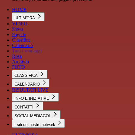
HOME
ULTIM'ORA
VIDEO
News
Pagelle
Classifica
Calendario
Tutti i sondaggi
Rosa
Archivio
FOTO
CLASSIFICA
CALENDARIO
RISULTATI LIVE
INFO E INIZIATIVE
CONTATTI
SOCIAL MEDIAGOL
I siti del nostro network