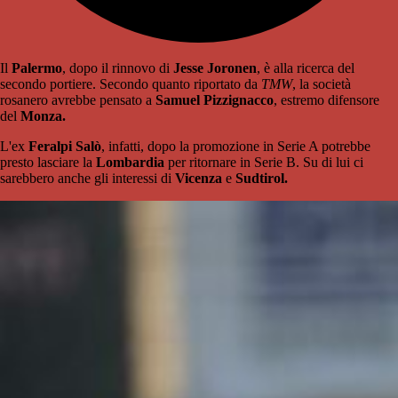
Il
Palermo
, dopo il rinnovo di
Jesse Joronen
, è alla ricerca del
secondo portiere. Secondo quanto riportato da
TMW
, la società
rosanero avrebbe pensato a
Samuel Pizzignacco
, estremo difensore
del
Monza.
L'ex
Feralpi Salò
, infatti, dopo la promozione in Serie A potrebbe
presto lasciare la
Lombardia
per ritornare in Serie B. Su di lui ci
sarebbero anche gli interessi di
Vicenza
e
Sudtirol.