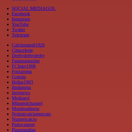
SOCIAL MEDIAGOL
Facebook
Instagram
YouTube
Twitter
Telegram
Calcionapoli1926
Cittaceleste
Derbyderbyderby
Fantamagazine
FCInter1908
Forzaroma
Golssip
Hellas1903
Ilmilanista
Juvenews
Mediagol
Milanistichannel
Mondoudinese
Notiziecalciomercato
Numericalcio
Padovasport
Pianetamilan