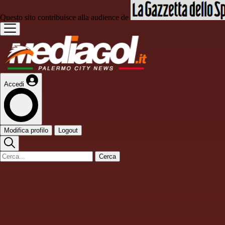
Questo sito contribuisce alla audience de
Accedi
Modifica profilo
Logout
Cerca