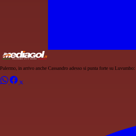
Palermo, in arrivo anche Cassandro adesso si punta forte su Luvumbo: l