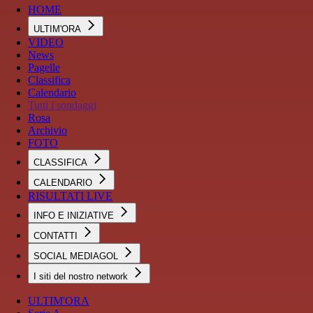
HOME
ULTIM'ORA
VIDEO
News
Pagelle
Classifica
Calendario
Tutti i sondaggi
Rosa
Archivio
FOTO
CLASSIFICA
CALENDARIO
RISULTATI LIVE
INFO E INIZIATIVE
CONTATTI
SOCIAL MEDIAGOL
I siti del nostro network
ULTIM'ORA