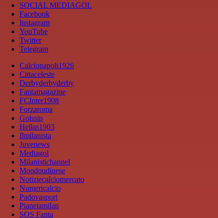
SOCIAL MEDIAGOL
Facebook
Instagram
YouTube
Twitter
Telegram
Calcionapoli1926
Cittaceleste
Derbyderbyderby
Fantamagazine
FCInter1908
Forzaroma
Golssip
Hellas1903
Ilmilanista
Juvenews
Mediagol
Milanistichannel
Mondoudinese
Notiziecalciomercato
Numericalcio
Padovasport
Pianetamilan
SOS Fanta