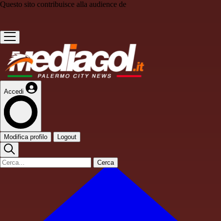
Questo sito contribuisce alla audience de
Accedi
Modifica profilo
Logout
Cerca