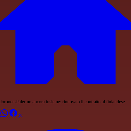
Joronen-Palermo ancora insieme: rinnovato il contratto al finlandese