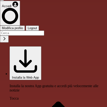
Accedi
Modifica profilo
Logout
Installa la Web App
Installa la nostra App gratuita e accedi più velocemente alle
notizie
Tocca