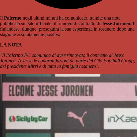
Il
Palermo
negli ultimi minuti ha comunicato, tramite una nota
pubblicata sul sito ufficiale, il rinnovo di contratto di
Jesse Joronen.
Il
finlandese, dunque, proseguirà la sua esperienza in rosanero dopo una
stagione assolutamente positiva.
LA NOTA
"Il Palermo FC comunica di aver rinnovato il contratto di Jesse
Joronen. A Jesse le congratulazioni da parte del City Football Group,
del presidente Mirri e di tutta la famiglia rosanero".