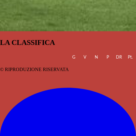
LA CLASSIFICA
G
V
N
P
DR
Pt.
© RIPRODUZIONE RISERVATA