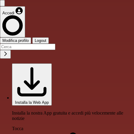
Accedi
Modifica profilo
Logout
Installa la Web App
Installa la nostra App gratuita e accedi più velocemente alle
notizie
Tocca