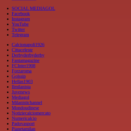
SOCIAL MEDIAGOL
Facebook
Instagram
YouTube
Twitter
Telegram
Calcionapoli1926
Cittaceleste
Derbyderbyderby
Fantamagazine
FCInter1908
Forzaroma
Golssip
Hellas1903
Ilmilanista
Juvenews
Mediagol
Milanistichannel
Mondoudinese
Notiziecalciomercato
Numericalcio
Padovasport
Pianetamilan