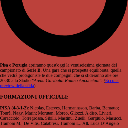
Pisa
e
Perugia
apriranno quest'oggi la ventiseiesima giornata del
campionato di
Serie B
. Una gara che si prospetta equilibrata, quella
che vedrà protagoniste le due compagini che si sfideranno alle ore
20:30 allo Stadio
"Arena Garibaldi-Romeo Anconetani". (
Ecco la
preview della sfida
)
FORMAZIONI UFFICIALI:
PISA (4-3-1-2)
: Nicolas, Esteves, Hermannsson, Barba, Beruatto;
Tourè, Nagy, Marin; Morutan; Moreo, Gliozzi. A disp. Livieri,
Caracciolo, Torregrossa, Sibilli, Mastinu, Zuelli, Gargiulo, Masucci,
Tramoni M., De Vitis, Calabresi, Tramoni L.. All. Luca D’Angelo