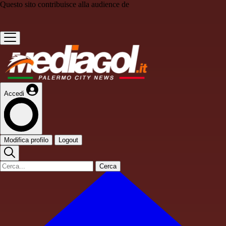
Questo sito contribuisce alla audience de
Accedi
Modifica profilo
Logout
Cerca