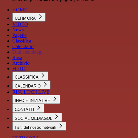
HOME
ULTIM'ORA
VIDEO
News
Pagelle
Classifica
Calendario
Tutti i sondaggi
Rosa
Archivio
FOTO
CLASSIFICA
CALENDARIO
RISULTATI LIVE
INFO E INIZIATIVE
CONTATTI
SOCIAL MEDIAGOL
I siti del nostro network