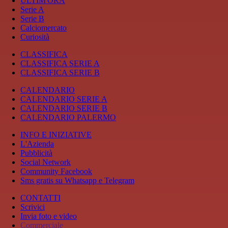
ULTIM'ORA
Serie A
Serie B
Calciomercato
Curiosità
CLASSIFICA
CLASSIFICA SERIE A
CLASSIFICA SERIE B
CALENDARIO
CALENDARIO SERIE A
CALENDARIO SERIE B
CALENDARIO PALERMO
INFO E INIZIATIVE
L'Azienda
Pubblicità
Social Network
Community Facebook
Sms gratis su Whatsapp e Telegram
CONTATTI
Scrivici
Invia foto e video
Commerciale