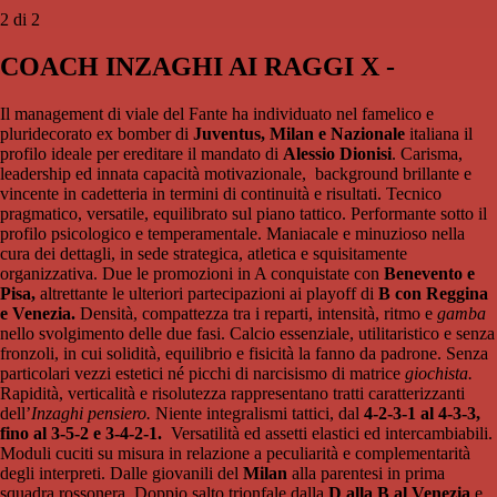
2 di 2
COACH INZAGHI AI RAGGI X -
Il management di viale del Fante ha individuato nel famelico e
pluridecorato ex bomber di
Juventus, Milan e Nazionale
italiana il
profilo ideale per ereditare il mandato di
Alessio Dionisi
. Carisma,
leadership ed innata capacità motivazionale, background brillante e
vincente in cadetteria in termini di continuità e risultati. Tecnico
pragmatico, versatile, equilibrato sul piano tattico. Performante sotto il
profilo psicologico e temperamentale. Maniacale e minuzioso nella
cura dei dettagli, in sede strategica, atletica e squisitamente
organizzativa. Due le promozioni in A conquistate con
Benevento e
Pisa,
altrettante le ulteriori partecipazioni ai playoff di
B con Reggina
e Venezia.
Densità, compattezza tra i reparti, intensità, ritmo e
gamba
nello svolgimento delle due fasi. Calcio essenziale, utilitaristico e senza
fronzoli, in cui solidità, equilibrio e fisicità la fanno da padrone. Senza
particolari vezzi estetici né picchi di narcisismo di matrice
giochista.
Rapidità, verticalità e risolutezza rappresentano tratti caratterizzanti
dell’
Inzaghi pensiero.
Niente integralismi tattici, dal
4-2-3-1 al 4-3-3,
fino al 3-5-2 e 3-4-2-1.
Versatilità ed assetti elastici ed intercambiabili.
Moduli cuciti su misura in relazione a peculiarità e complementarità
degli interpreti. Dalle giovanili del
Milan
alla parentesi in prima
squadra rossonera. Doppio salto trionfale dalla
D alla B al Venezia
e