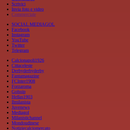
Scrivici
Invia foto e video
Commerciale
SOCIAL MEDIAGOL
Facebook
Instagram
YouTube
Twitter
Telegram
Calcionapoli1926
Cittaceleste
Derbyderbyderby
Fantamagazine
FCInter1908
Forzaroma
Golssip
Hellas1903
Ilmilanista
Juvenews
Mediagol
Milanistichannel
Mondoudinese
Notiziecalciomercato