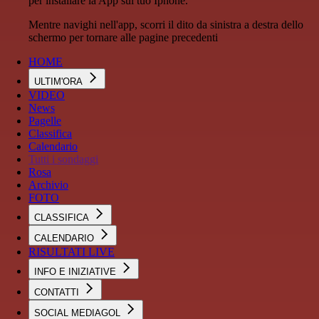
per installare la App sul tuo Iphone.
Mentre navighi nell'app, scorri il dito da sinistra a destra dello
schermo per tornare alle pagine precedenti
HOME
ULTIM'ORA
VIDEO
News
Pagelle
Classifica
Calendario
Tutti i sondaggi
Rosa
Archivio
FOTO
CLASSIFICA
CALENDARIO
RISULTATI LIVE
INFO E INIZIATIVE
CONTATTI
SOCIAL MEDIAGOL