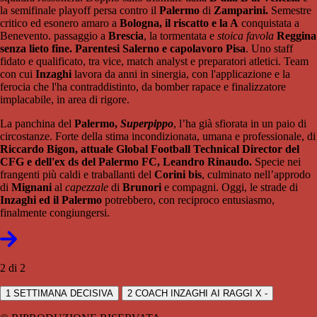
la semifinale playoff persa contro il
Palermo
di
Zamparini.
Semestre
critico ed esonero amaro a
Bologna, il riscatto e la A
conquistata a
Benevento. passaggio a
Brescia
, la tormentata e
stoica favola
Reggina
senza lieto fine. Parentesi Salerno e capolavoro Pisa
. Uno staff
fidato e qualificato, tra vice, match analyst e preparatori atletici. Team
con cui
Inzaghi
lavora da anni in sinergia, con l'applicazione e la
ferocia che l'ha contraddistinto, da bomber rapace e finalizzatore
implacabile, in area di rigore.
La panchina del
Palermo,
Superpippo
, l’ha già sfiorata in un paio di
circostanze. Forte della stima incondizionata, umana e professionale, di
Riccardo Bigon, attuale Global Football Technical Director
del
CFG e dell'ex ds del Palermo FC, Leandro Rinaudo.
Specie nei
frangenti più caldi e traballanti del
Corini bis
, culminato nell’approdo
di
Mignani
al
capezzale
di
Brunori
e compagni. Oggi, le strade di
Inzaghi ed il Palermo
potrebbero, con reciproco entusiasmo,
finalmente congiungersi.
2 di 2
1
SETTIMANA DECISIVA
2
COACH INZAGHI AI RAGGI X -