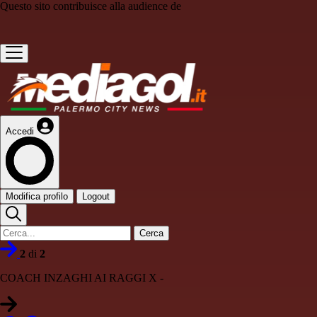
Questo sito contribuisce alla audience de
Accedi
Modifica profilo
Logout
Cerca
2
di
2
COACH INZAGHI AI RAGGI X -