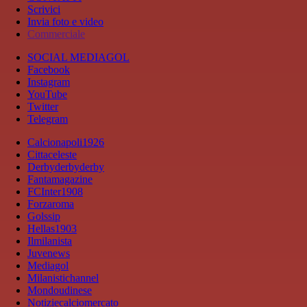
Scrivici
Invia foto e video
Commerciale
SOCIAL MEDIAGOL
Facebook
Instagram
YouTube
Twitter
Telegram
Calcionapoli1926
Cittaceleste
Derbyderbyderby
Fantamagazine
FCInter1908
Forzaroma
Golssip
Hellas1903
Ilmilanista
Juvenews
Mediagol
Milanistichannel
Mondoudinese
Notiziecalciomercato