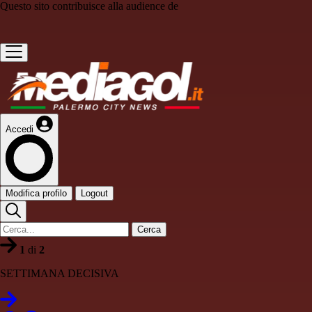
Questo sito contribuisce alla audience de
Accedi
Modifica profilo
Logout
Cerca
1
di
2
SETTIMANA DECISIVA