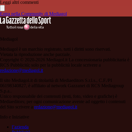
Leggi altri commenti
Entra nella Community di Mediagol
Mediagol
Mediagol è un marchio registrato, tutti i diritti sono riservati.
Vietata la riproduzione anche parziale.
Copyright © 2020-2026 Mediagol.it La concessionaria pubblicitaria è
RCS Pubblicità; solo per la pubblicità locale scrivere a
redazione@mediagol.it
Il sito Mediagol.it di titolarità di Mediaeditors S.r.l.s., C.F./PI
06198340827, è affiliato al network Gazzanet di RCS Mediagroup
S.p.a..
Unico responsabile dei contenuti (testi, foto, video e grafiche) è
Mediaeditors; per ogni comunicazione avente ad oggetto i contenuti
del Sito scrivere a
redazione@mediagol.it
Info e Iniziative
l’azienda