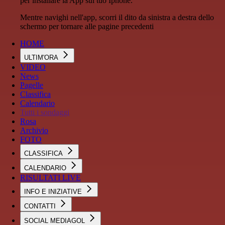
per installare la App sul tuo Iphone.
Mentre navighi nell'app, scorri il dito da sinistra a destra dello
schermo per tornare alle pagine precedenti
HOME
ULTIM'ORA
VIDEO
News
Pagelle
Classifica
Calendario
Tutti i sondaggi
Rosa
Archivio
FOTO
CLASSIFICA
CALENDARIO
RISULTATI LIVE
INFO E INIZIATIVE
CONTATTI
SOCIAL MEDIAGOL