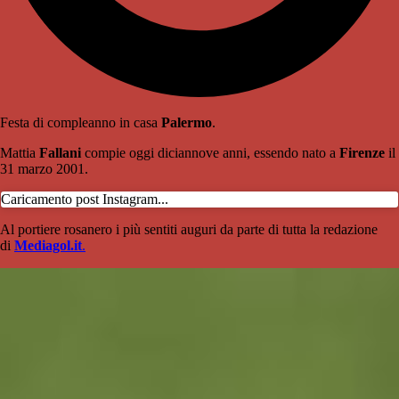
Festa di compleanno in casa
Palermo
.
Mattia
Fallani
compie oggi diciannove anni, essendo nato a
Firenze
il
31 marzo 2001.
Caricamento post Instagram...
Al portiere rosanero i più sentiti auguri da parte di tutta la redazione
di
Mediagol.it
.