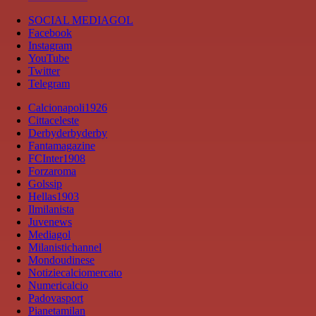
SOCIAL MEDIAGOL
Facebook
Instagram
YouTube
Twitter
Telegram
Calcionapoli1926
Cittaceleste
Derbyderbyderby
Fantamagazine
FCInter1908
Forzaroma
Golssip
Hellas1903
Ilmilanista
Juvenews
Mediagol
Milanistichannel
Mondoudinese
Notiziecalciomercato
Numericalcio
Padovasport
Pianetamilan