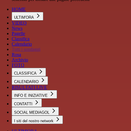
HOME
ULTIM'ORA
VIDEO
News
Pagelle
Classifica
Calendario
Tutti i sondaggi
Rosa
Archivio
FOTO
CLASSIFICA
CALENDARIO
RISULTATI LIVE
INFO E INIZIATIVE
CONTATTI
SOCIAL MEDIAGOL
I siti del nostro network