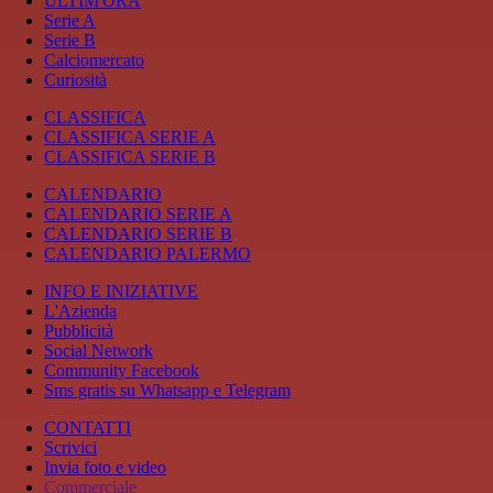
ULTIM'ORA
Serie A
Serie B
Calciomercato
Curiosità
CLASSIFICA
CLASSIFICA SERIE A
CLASSIFICA SERIE B
CALENDARIO
CALENDARIO SERIE A
CALENDARIO SERIE B
CALENDARIO PALERMO
INFO E INIZIATIVE
L'Azienda
Pubblicità
Social Network
Community Facebook
Sms gratis su Whatsapp e Telegram
CONTATTI
Scrivici
Invia foto e video
Commerciale