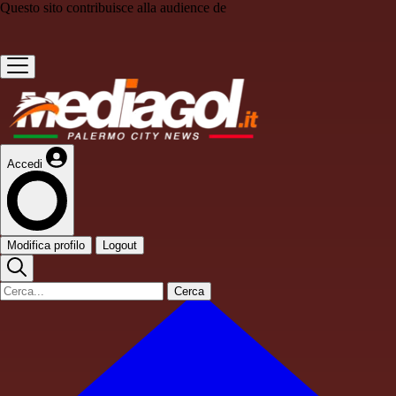
Questo sito contribuisce alla audience de
Accedi
Modifica profilo
Logout
Cerca