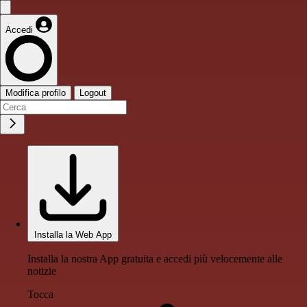
Accedi
Modifica profilo
Logout
Installa la Web App
Installa la nostra App gratuita e accedi più velocemente alle
notizie
Tocca