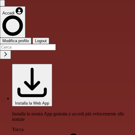
Accedi
Modifica profilo
Logout
Installa la Web App
Installa la nostra App gratuita e accedi più velocemente alle
notizie
Tocca