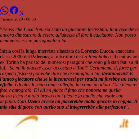
7 marzo 2020 - 08:53
"
Penso che Luca Toni sia stato un giocatore fortissimo. Io invece devo
ancora dimostrare di essere all'altezza di fare il calciatore. Non posso
nemmeno essere paragonato a lui
".
Inizia così la lunga intervista rilasciata da
Lorenzo Lucca
, attaccante
classe 2000 del
Palermo
, ai microfoni de
La Repubblica
. Il centravanti
ex Torino ha parlato dei numerosi paragoni che sono già stati fatti su di
lui. "
Se mi fa piacere esser accostato a Toni? Certamente sì, forse per
l'aspetto fisico si potrebbe dire che assomiglio a lui. I
brahimovic? È
l'unico giocatore che se lo incontrassi per strada mi farebbe un certo
effetto
. Gli altri li vedo come colleghi, lui come un idolo. Gli chiederei
foto e autografo. Di lui mi piace il fatto che nonostante quella
stazza fisica è molto bravo con i piedi e fa quello che vuole con
la palla.
Con Dzeko invece mi piacerebbe molto giocare in coppia. Il
mio stile di gioco con quello suo si integrerebbe alla perfezione
".