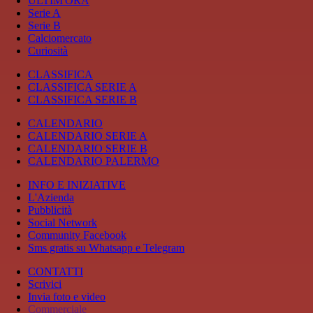
ULTIM'ORA
Serie A
Serie B
Calciomercato
Curiosità
CLASSIFICA
CLASSIFICA SERIE A
CLASSIFICA SERIE B
CALENDARIO
CALENDARIO SERIE A
CALENDARIO SERIE B
CALENDARIO PALERMO
INFO E INIZIATIVE
L'Azienda
Pubblicità
Social Network
Community Facebook
Sms gratis su Whatsapp e Telegram
CONTATTI
Scrivici
Invia foto e video
Commerciale