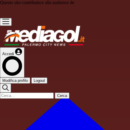
Questo sito contribuisce alla audience de
Accedi
Modifica profilo
Logout
Cerca