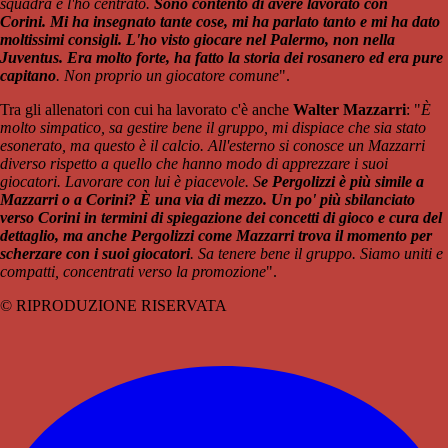
squadra e l'ho centrato.
Sono contento di avere lavorato con
Corini. Mi ha insegnato tante cose, mi ha parlato tanto e mi ha dato
moltissimi consigli. L'ho visto giocare nel Palermo, non nella
Juventus. Era molto forte, ha fatto la storia dei rosanero ed era pure
capitano
. Non proprio un giocatore comune
".
Tra gli allenatori con cui ha lavorato c'è anche
Walter Mazzarri
: "
È
molto simpatico, sa gestire bene il gruppo, mi dispiace che sia stato
esonerato, ma questo è il calcio. All'esterno si conosce un Mazzarri
diverso rispetto a quello che hanno modo di apprezzare i suoi
giocatori. Lavorare con lui è piacevole. S
e Pergolizzi è più simile a
Mazzarri o a Corini? È una via di mezzo. Un po' più sbilanciato
verso Corini in termini di spiegazione dei concetti di gioco e cura del
dettaglio, ma anche Pergolizzi come Mazzarri trova il momento per
scherzare con i suoi giocatori
. Sa tenere bene il gruppo. Siamo uniti e
compatti, concentrati verso la promozione
".
© RIPRODUZIONE RISERVATA