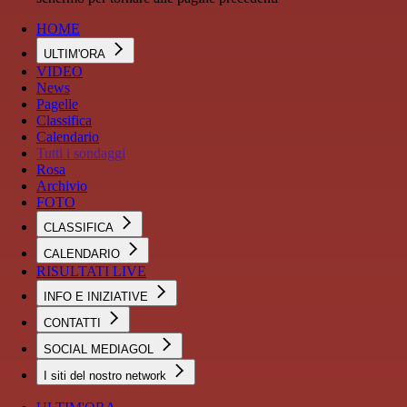
HOME
ULTIM'ORA
VIDEO
News
Pagelle
Classifica
Calendario
Tutti i sondaggi
Rosa
Archivio
FOTO
CLASSIFICA
CALENDARIO
RISULTATI LIVE
INFO E INIZIATIVE
CONTATTI
SOCIAL MEDIAGOL
I siti del nostro network