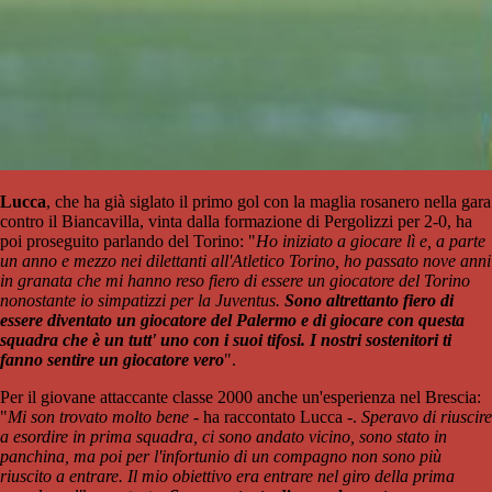
Lucca
, che ha già siglato il primo gol con la maglia rosanero nella gara
contro il Biancavilla, vinta dalla formazione di Pergolizzi per 2-0, ha
poi proseguito parlando del Torino: "
Ho iniziato a giocare lì e, a parte
un anno e mezzo nei dilettanti all'Atletico Torino, ho passato nove anni
in granata che mi hanno reso fiero di essere un giocatore del Torino
nonostante io simpatizzi per la Juventus.
Sono altrettanto fiero di
essere diventato un giocatore del Palermo e di giocare con questa
squadra che è un tutt' uno con i suoi tifosi. I nostri sostenitori ti
fanno sentire un giocatore vero
".
Per il giovane attaccante classe 2000 anche un'esperienza nel Brescia:
"
Mi son trovato molto bene
- ha raccontato Lucca -.
Speravo di riuscire
a esordire in prima squadra, ci sono andato vicino, sono stato in
panchina, ma poi per l'infortunio di un compagno non sono più
riuscito a entrare. Il mio obiettivo era entrare nel giro della prima