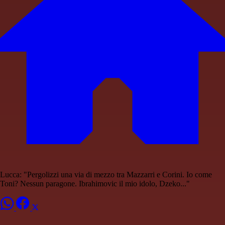
Lucca: "Pergolizzi una via di mezzo tra Mazzarri e Corini. Io come
Toni? Nessun paragone. Ibrahimovic il mio idolo, Dzeko..."