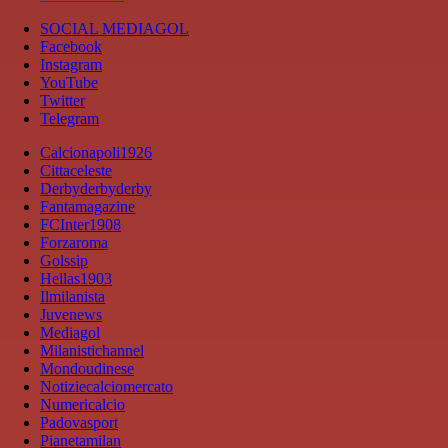
SOCIAL MEDIAGOL
Facebook
Instagram
YouTube
Twitter
Telegram
Calcionapoli1926
Cittaceleste
Derbyderbyderby
Fantamagazine
FCInter1908
Forzaroma
Golssip
Hellas1903
Ilmilanista
Juvenews
Mediagol
Milanistichannel
Mondoudinese
Notiziecalciomercato
Numericalcio
Padovasport
Pianetamilan