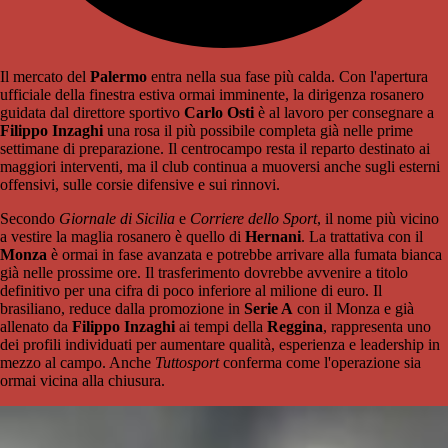
Il mercato del
Palermo
entra nella sua fase più calda. Con l'apertura
ufficiale della finestra estiva ormai imminente, la dirigenza rosanero
guidata dal direttore sportivo
Carlo Osti
è al lavoro per consegnare a
Filippo Inzaghi
una rosa il più possibile completa già nelle prime
settimane di preparazione. Il centrocampo resta il reparto destinato ai
maggiori interventi, ma il club continua a muoversi anche sugli esterni
offensivi, sulle corsie difensive e sui rinnovi.
Secondo
Giornale di Sicilia
e
Corriere dello Sport
, il nome più vicino
a vestire la maglia rosanero è quello di
Hernani
. La trattativa con il
Monza
è ormai in fase avanzata e potrebbe arrivare alla fumata bianca
già nelle prossime ore. Il trasferimento dovrebbe avvenire a titolo
definitivo per una cifra di poco inferiore al milione di euro. Il
brasiliano, reduce dalla promozione in
Serie A
con il Monza e già
allenato da
Filippo Inzaghi
ai tempi della
Reggina
, rappresenta uno
dei profili individuati per aumentare qualità, esperienza e leadership in
mezzo al campo. Anche
Tuttosport
conferma come l'operazione sia
ormai vicina alla chiusura.