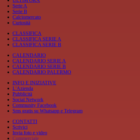
ULTIM'ORA
Serie A
Serie B
Calciomercato
Curiosità
CLASSIFICA
CLASSIFICA SERIE A
CLASSIFICA SERIE B
CALENDARIO
CALENDARIO SERIE A
CALENDARIO SERIE B
CALENDARIO PALERMO
INFO E INIZIATIVE
L'Azienda
Pubblicità
Social Network
Community Facebook
Sms gratis su Whatsapp e Telegram
CONTATTI
Scrivici
Invia foto e video
Commerciale