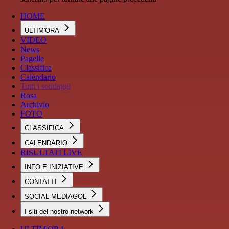
HOME
ULTIM'ORA
VIDEO
News
Pagelle
Classifica
Calendario
Tutti i sondaggi
Rosa
Archivio
FOTO
CLASSIFICA
CALENDARIO
RISULTATI LIVE
INFO E INIZIATIVE
CONTATTI
SOCIAL MEDIAGOL
I siti del nostro network