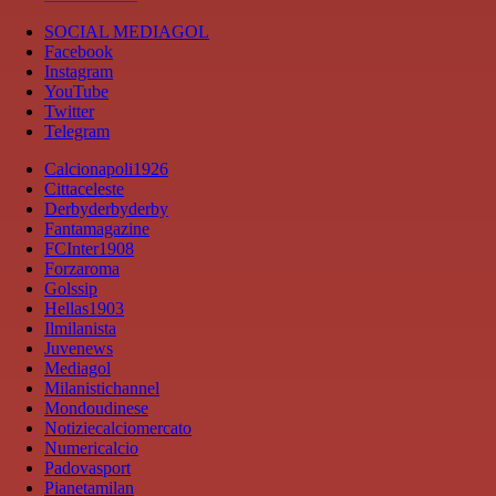
SOCIAL MEDIAGOL
Facebook
Instagram
YouTube
Twitter
Telegram
Calcionapoli1926
Cittaceleste
Derbyderbyderby
Fantamagazine
FCInter1908
Forzaroma
Golssip
Hellas1903
Ilmilanista
Juvenews
Mediagol
Milanistichannel
Mondoudinese
Notiziecalciomercato
Numericalcio
Padovasport
Pianetamilan