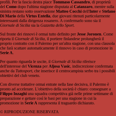
profili. Per la fascia destra piace
Tommaso Cassandro
, di proprietà
del
Como
dopo l'ultima stagione disputata al
Catanzaro
, mentre sulla
sinistra restano sotto osservazione
Matteo Cocchi
dell'
Inter
e
Stefano
Di Mario
della
Virtus Entella
, due giovani ritenuti particolarmente
interessanti dalla dirigenza rosanero. A confermarlo sono sia il
Giornale di Sicilia
sia la
Gazzetta dello Sport
.
Sul fronte dei rinnovi è ormai tutto definito per
Jesse Joronen
. Come
riporta il
Giornale di Sicilia
, il portiere finlandese prolungherà il
proprio contratto con il Palermo per un'altra stagione, con una clausola
che farà scattare automaticamente il rinnovo in caso di promozione in
Serie A
.
Per quanto riguarda le uscite, il
Giornale di Sicilia
riferisce
dell'interesse del
Vicenza
per
Aljosa Vasic
, indiscrezione confermata
anche da
Tuttosport
, che inserisce il centrocampista serbo tra i possibili
obiettivi del club veneto.
Con diverse trattative ormai entrate nella fase decisiva, il Palermo è
pronto ad accelerare. L'obiettivo della società è chiaro: consegnare a
Filippo Inzaghi
una squadra competitiva già nelle prime settimane di
preparazione e gettare così le basi per una stagione in cui la
promozione in
Serie A
rappresenta il traguardo dichiarato.
© RIPRODUZIONE RISERVATA