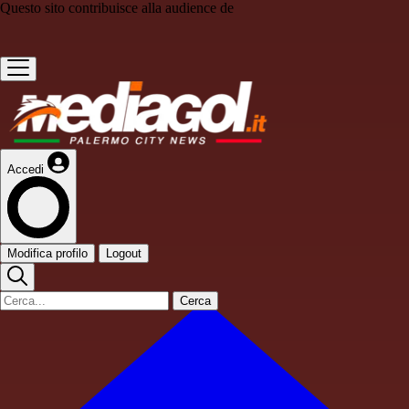
Questo sito contribuisce alla audience de
Accedi
Modifica profilo
Logout
Cerca