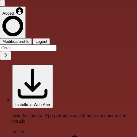
Accedi
Modifica profilo
Logout
Installa la Web App
Installa la nostra App gratuita e accedi più velocemente alle
notizie
Tocca