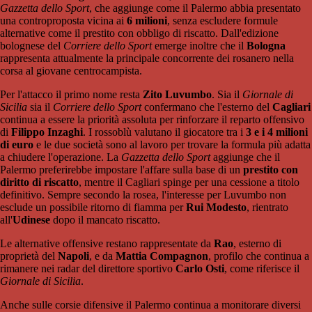
Gazzetta dello Sport
, che aggiunge come il Palermo abbia presentato
una controproposta vicina ai
6 milioni
, senza escludere formule
alternative come il prestito con obbligo di riscatto. Dall'edizione
bolognese del
Corriere dello Sport
emerge inoltre che il
Bologna
rappresenta attualmente la principale concorrente dei rosanero nella
corsa al giovane centrocampista.
Per l'attacco il primo nome resta
Zito Luvumbo
. Sia il
Giornale di
Sicilia
sia il
Corriere dello Sport
confermano che l'esterno del
Cagliari
continua a essere la priorità assoluta per rinforzare il reparto offensivo
di
Filippo Inzaghi
. I rossoblù valutano il giocatore tra i
3 e i 4 milioni
di euro
e le due società sono al lavoro per trovare la formula più adatta
a chiudere l'operazione. La
Gazzetta dello Sport
aggiunge che il
Palermo preferirebbe impostare l'affare sulla base di un
prestito con
diritto di riscatto
, mentre il Cagliari spinge per una cessione a titolo
definitivo. Sempre secondo la rosea, l'interesse per Luvumbo non
esclude un possibile ritorno di fiamma per
Rui Modesto
, rientrato
all'
Udinese
dopo il mancato riscatto.
Le alternative offensive restano rappresentate da
Rao
, esterno di
proprietà del
Napoli
, e da
Mattia Compagnon
, profilo che continua a
rimanere nei radar del direttore sportivo
Carlo Osti
, come riferisce il
Giornale di Sicilia
.
Anche sulle corsie difensive il Palermo continua a monitorare diversi