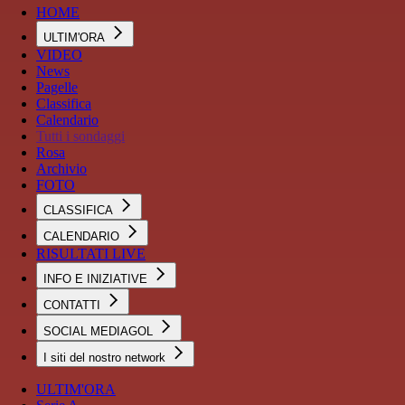
HOME
ULTIM'ORA
VIDEO
News
Pagelle
Classifica
Calendario
Tutti i sondaggi
Rosa
Archivio
FOTO
CLASSIFICA
CALENDARIO
RISULTATI LIVE
INFO E INIZIATIVE
CONTATTI
SOCIAL MEDIAGOL
I siti del nostro network
ULTIM'ORA