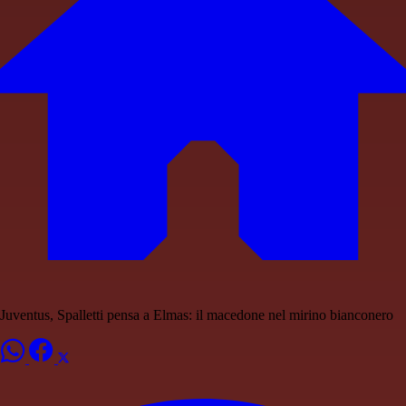
Juventus, Spalletti pensa a Elmas: il macedone nel mirino bianconero