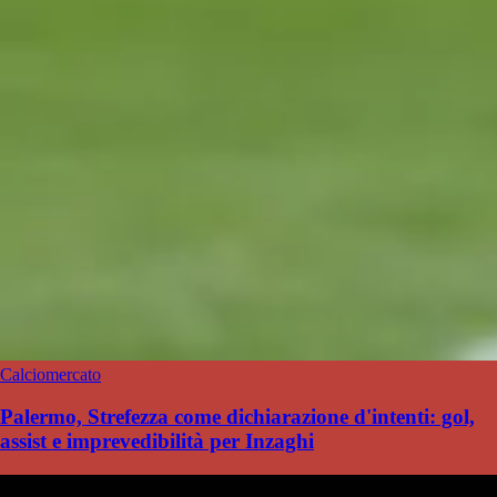
Calciomercato
Palermo, Strefezza come dichiarazione d'intenti: gol,
assist e imprevedibilità per Inzaghi