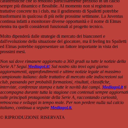
caratteristiche che lo rendono particolarmente prezioso in un calcio
sempre più dinamico e flessibile. Al momento non si registrano
trattative concrete tra i club, ma il gradimento di Spalletti potrebbe
trasformarsi in qualcosa di più nelle prossime settimane. La Juventus
continua infatti a monitorare diverse opportunità e il nome di Elmas
rientra tra quelli considerati funzionali al progetto tecnico.
Molto dipenderà dalle strategie di mercato dei bianconeri e
dall'evoluzione della situazione del giocatore, ma il feeling tra Spalletti
ed Elmas potrebbe rappresentare un fattore importante in vista dei
prossimi mesi.
Non sai dove rimanere aggiornato a 360 gradi su tutte le notizie della
Serie A? Segui
Mediagol.it!
Sul nostro sito trovi ogni giorno
aggiornamenti, approfondimenti e ultime notizie legate al massimo
campionato italiano: dalle trattative di mercato alle indiscrezioni sui
club, passando per probabili formazioni, risultati, classifiche,
interviste, conferenze stampa e tutte le novità dai campi.
Mediagol.it
ti
accompagna durante tutta la stagione con contenuti sempre aggiornati
sulle principali protagoniste della Serie A, raccontando curiosità,
retroscena e sviluppi in tempo reale. Per non perdere nulla sul calcio
italiano, continua a seguire
Mediagol.it.
© RIPRODUZIONE RISERVATA