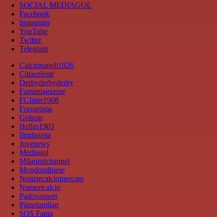
SOCIAL MEDIAGOL
Facebook
Instagram
YouTube
Twitter
Telegram
Calcionapoli1926
Cittaceleste
Derbyderbyderby
Fantamagazine
FCInter1908
Forzaroma
Golssip
Hellas1903
Ilmilanista
Juvenews
Mediagol
Milanistichannel
Mondoudinese
Notiziecalciomercato
Numericalcio
Padovasport
Pianetamilan
SOS Fanta