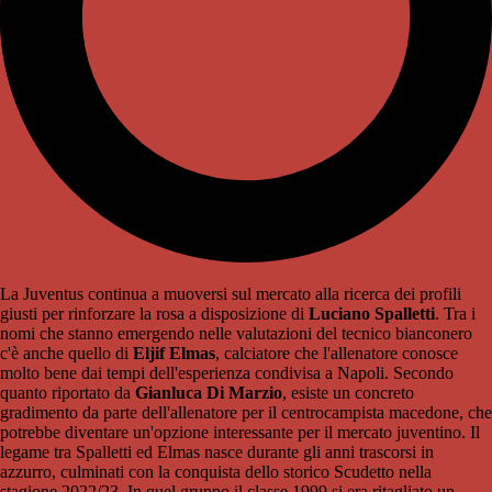
La Juventus continua a muoversi sul mercato alla ricerca dei profili
giusti per rinforzare la rosa a disposizione di
Luciano Spalletti
. Tra i
nomi che stanno emergendo nelle valutazioni del tecnico bianconero
c'è anche quello di
Eljif Elmas
, calciatore che l'allenatore conosce
molto bene dai tempi dell'esperienza condivisa a Napoli. Secondo
quanto riportato da
Gianluca Di Marzio
, esiste un concreto
gradimento da parte dell'allenatore per il centrocampista macedone, che
potrebbe diventare un'opzione interessante per il mercato juventino. Il
legame tra Spalletti ed Elmas nasce durante gli anni trascorsi in
azzurro, culminati con la conquista dello storico Scudetto nella
stagione 2022/23. In quel gruppo il classe 1999 si era ritagliato un