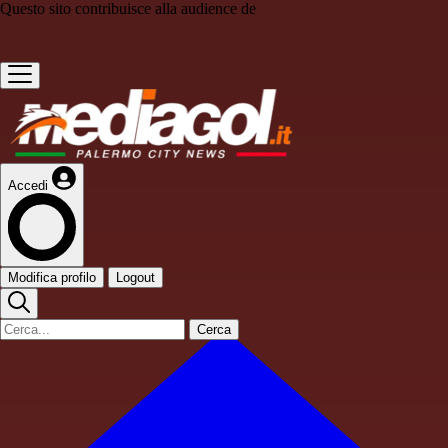
Questo sito contribuisce alla audience de
Accedi
Modifica profilo
Logout
Cerca