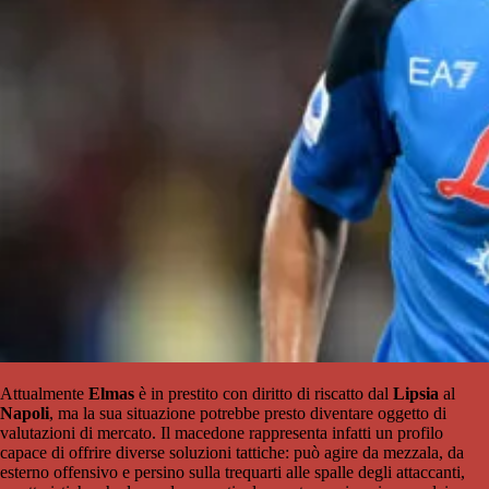
Attualmente
Elmas
è in prestito con diritto di riscatto dal
Lipsia
al
Napoli
, ma la sua situazione potrebbe presto diventare oggetto di
valutazioni di mercato. Il macedone rappresenta infatti un profilo
capace di offrire diverse soluzioni tattiche: può agire da mezzala, da
esterno offensivo e persino sulla trequarti alle spalle degli attaccanti,