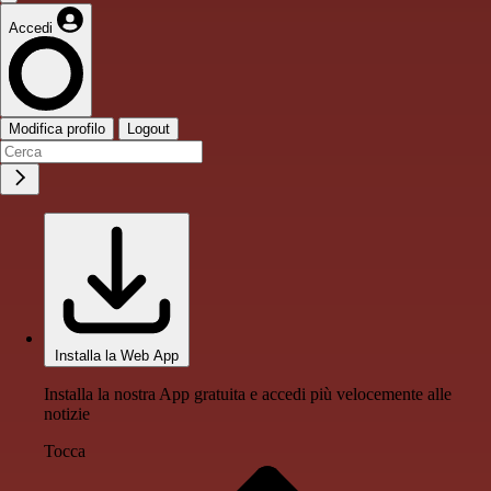
Accedi
Modifica profilo
Logout
Installa la Web App
Installa la nostra App gratuita e accedi più velocemente alle
notizie
Tocca