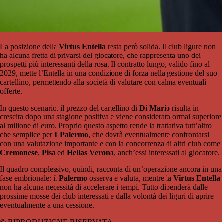
La posizione della
Virtus Entella
resta però solida. Il club ligure non
ha alcuna fretta di privarsi del giocatore, che rappresenta uno dei
prospetti più interessanti della rosa. Il contratto lungo, valido fino al
2029, mette l’Entella in una condizione di forza nella gestione del suo
cartellino, permettendo alla società di valutare con calma eventuali
offerte.
In questo scenario, il prezzo del cartellino di
Di Mario
risulta in
crescita dopo una stagione positiva e viene considerato ormai superiore
al milione di euro. Proprio questo aspetto rende la trattativa tutt’altro
che semplice per il
Palermo
, che dovrà eventualmente confrontarsi
con una valutazione importante e con la concorrenza di altri club come
Cremonese
,
Pisa
ed
Hellas Verona
, anch’essi interessati al giocatore.
Il quadro complessivo, quindi, racconta di un’operazione ancora in una
fase embrionale: il
Palermo
osserva e valuta, mentre la
Virtus Entella
non ha alcuna necessità di accelerare i tempi. Tutto dipenderà dalle
prossime mosse dei club interessati e dalla volontà dei liguri di aprire
eventualmente a una cessione.
© RIPRODUZIONE RISERVATA