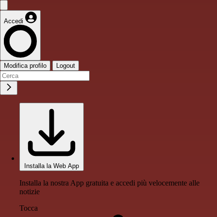
Accedi
Modifica profilo
Logout
Installa la Web App
Installa la nostra App gratuita e accedi più velocemente alle
notizie
Tocca