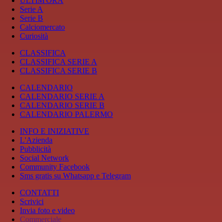
ULTIM'ORA
Serie A
Serie B
Calciomercato
Curiosità
CLASSIFICA
CLASSIFICA SERIE A
CLASSIFICA SERIE B
CALENDARIO
CALENDARIO SERIE A
CALENDARIO SERIE B
CALENDARIO PALERMO
INFO E INIZIATIVE
L'Azienda
Pubblicità
Social Network
Community Facebook
Sms gratis su Whatsapp e Telegram
CONTATTI
Scrivici
Invia foto e video
Commerciale