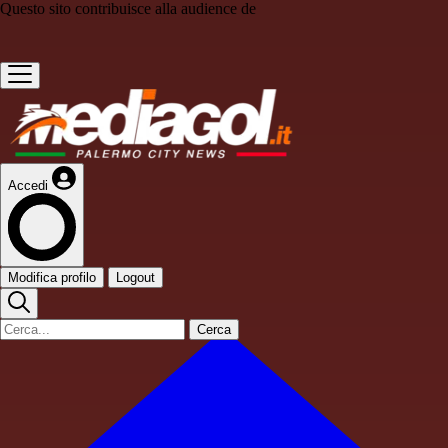
Questo sito contribuisce alla audience de
Accedi
Modifica profilo
Logout
Cerca