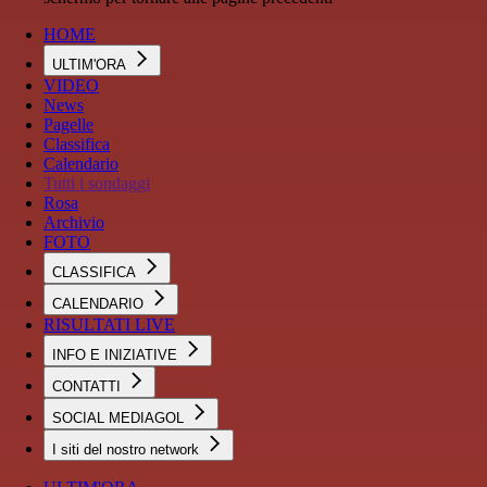
HOME
ULTIM'ORA
VIDEO
News
Pagelle
Classifica
Calendario
Tutti i sondaggi
Rosa
Archivio
FOTO
CLASSIFICA
CALENDARIO
RISULTATI LIVE
INFO E INIZIATIVE
CONTATTI
SOCIAL MEDIAGOL
I siti del nostro network