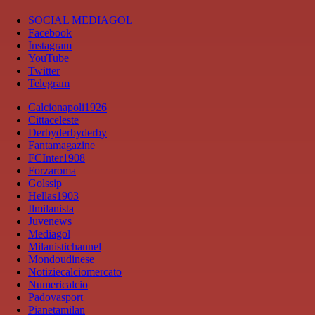
SOCIAL MEDIAGOL
Facebook
Instagram
YouTube
Twitter
Telegram
Calcionapoli1926
Cittaceleste
Derbyderbyderby
Fantamagazine
FCInter1908
Forzaroma
Golssip
Hellas1903
Ilmilanista
Juvenews
Mediagol
Milanistichannel
Mondoudinese
Notiziecalciomercato
Numericalcio
Padovasport
Pianetamilan