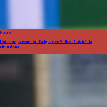
Notizie
Palermo, sirene dal Belgio per Salim Diakité: la
situazione