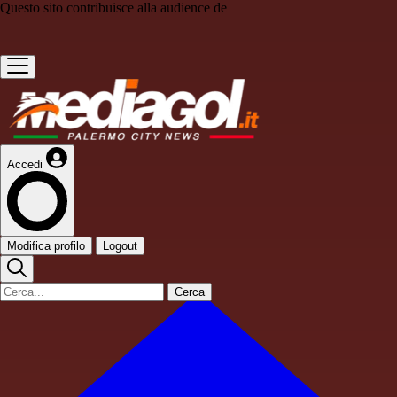
Questo sito contribuisce alla audience de
Accedi
Modifica profilo
Logout
Cerca