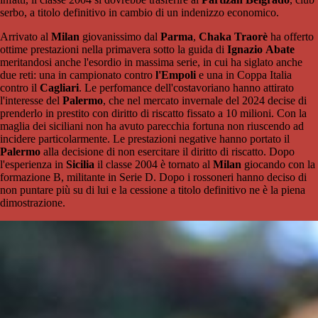
serbo, a titolo definitivo in cambio di un indenizzo economico.
Arrivato al
Milan
giovanissimo dal
Parma
,
Chaka Traorè
ha offerto
ottime prestazioni nella primavera sotto la guida di
Ignazio
Abate
meritandosi anche l'esordio in massima serie, in cui ha siglato anche
due reti: una in campionato contro
l'Empoli
e una in Coppa Italia
contro il
Cagliari
. Le perfomance dell'costavoriano hanno attirato
l'interesse del
Palermo
, che nel mercato invernale del 2024 decise di
prenderlo in prestito con diritto di riscatto fissato a 10 milioni. Con la
maglia dei siciliani non ha avuto parecchia fortuna non riuscendo ad
incidere particolarmente. Le prestazioni negative hanno portato il
Palermo
alla decisione di non esercitare il diritto di riscatto. Dopo
l'esperienza in
Sicilia
il classe 2004 è tornato al
Milan
giocando con la
formazione B, militante in Serie D. Dopo i rossoneri hanno deciso di
non puntare più su di lui e la cessione a titolo definitivo ne è la piena
dimostrazione.