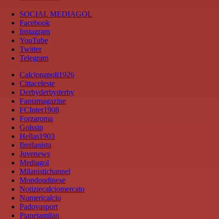
SOCIAL MEDIAGOL
Facebook
Instagram
YouTube
Twitter
Telegram
Calcionapoli1926
Cittaceleste
Derbyderbyderby
Fantamagazine
FCInter1908
Forzaroma
Golssip
Hellas1903
Ilmilanista
Juvenews
Mediagol
Milanistichannel
Mondoudinese
Notiziecalciomercato
Numericalcio
Padovasport
Pianetamilan