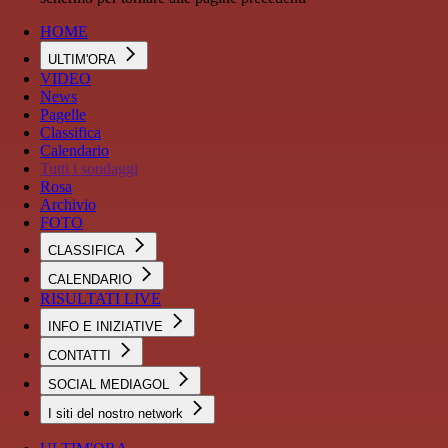
HOME
ULTIM'ORA
VIDEO
News
Pagelle
Classifica
Calendario
Tutti i sondaggi
Rosa
Archivio
FOTO
CLASSIFICA
CALENDARIO
RISULTATI LIVE
INFO E INIZIATIVE
CONTATTI
SOCIAL MEDIAGOL
I siti del nostro network