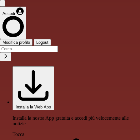
Accedi
Modifica profilo
Logout
Installa la Web App
Installa la nostra App gratuita e accedi più velocemente alle
notizie
Tocca