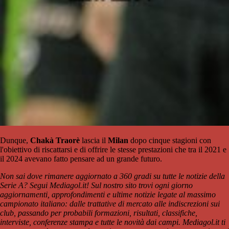
Dunque,
Chakà Traorè
lascia il
Milan
dopo cinque stagioni con
l'obiettivo di riscattarsi e di offrire le stesse prestazioni che tra il 2021 e
il 2024 avevano fatto pensare ad un grande futuro.
Non sai dove rimanere aggiornato a 360 gradi su tutte le notizie della
Serie A? Segui Mediagol.it! Sul nostro sito trovi ogni giorno
aggiornamenti, approfondimenti e ultime notizie legate al massimo
campionato italiano: dalle trattative di mercato alle indiscrezioni sui
club, passando per probabili formazioni, risultati, classifiche,
interviste, conferenze stampa e tutte le novità dai campi. Mediagol.it ti