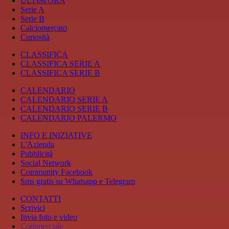
ULTIM'ORA
Serie A
Serie B
Calciomercato
Curiosità
CLASSIFICA
CLASSIFICA SERIE A
CLASSIFICA SERIE B
CALENDARIO
CALENDARIO SERIE A
CALENDARIO SERIE B
CALENDARIO PALERMO
INFO E INIZIATIVE
L'Azienda
Pubblicità
Social Network
Community Facebook
Sms gratis su Whatsapp e Telegram
CONTATTI
Scrivici
Invia foto e video
Commerciale