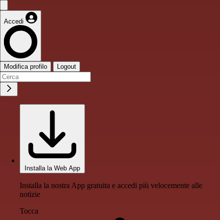
Accedi
Modifica profilo
Logout
Installa la Web App
Installa la nostra App gratuita e accedi più velocemente alle
notizie
Tocca