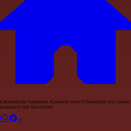
Calciomercato Sampdoria, Kownacki verso il Dusselford: ecco quanto
incasserà il club blucerchiato