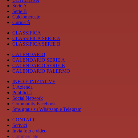
ULTIM'ORA
Serie A
Serie B
Calciomercato
Curiosità
CLASSIFICA
CLASSIFICA SERIE A
CLASSIFICA SERIE B
CALENDARIO
CALENDARIO SERIE A
CALENDARIO SERIE B
CALENDARIO PALERMO
INFO E INIZIATIVE
L'Azienda
Pubblicità
Social Network
Community Facebook
Sms gratis su Whatsapp e Telegram
CONTATTI
Scrivici
Invia foto e video
Commerciale