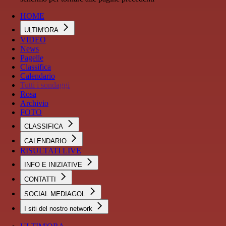
HOME
ULTIM'ORA
VIDEO
News
Pagelle
Classifica
Calendario
Tutti i sondaggi
Rosa
Archivio
FOTO
CLASSIFICA
CALENDARIO
RISULTATI LIVE
INFO E INIZIATIVE
CONTATTI
SOCIAL MEDIAGOL
I siti del nostro network