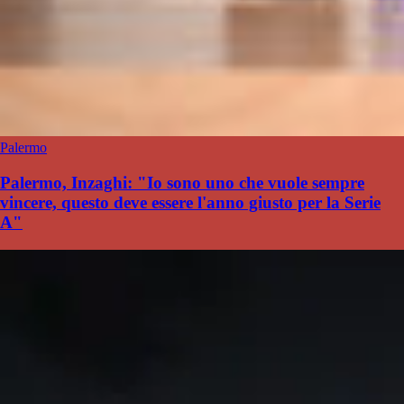
Palermo
Palermo, Inzaghi: "Io sono uno che vuole sempre
vincere, questo deve essere l'anno giusto per la Serie
A"