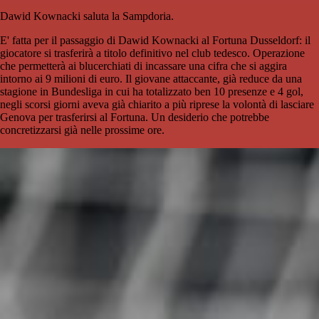
Dawid Kownacki saluta la Sampdoria.
E' fatta per il passaggio di Dawid Kownacki al Fortuna Dusseldorf: il
giocatore si trasferirà a titolo definitivo nel club tedesco. Operazione
che permetterà ai blucerchiati di incassare una cifra che si aggira
intorno ai 9 milioni di euro. Il giovane attaccante, già reduce da una
stagione in Bundesliga in cui ha totalizzato ben 10 presenze e 4 gol,
negli scorsi giorni aveva già chiarito a più riprese la volontà di lasciare
Genova per trasferirsi al Fortuna. Un desiderio che potrebbe
concretizzarsi già nelle prossime ore.