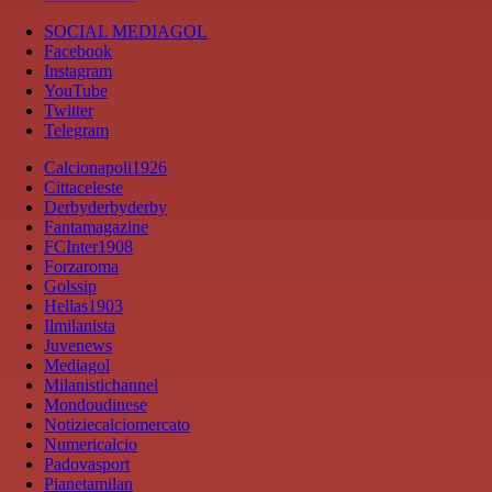
SOCIAL MEDIAGOL
Facebook
Instagram
YouTube
Twitter
Telegram
Calcionapoli1926
Cittaceleste
Derbyderbyderby
Fantamagazine
FCInter1908
Forzaroma
Golssip
Hellas1903
Ilmilanista
Juvenews
Mediagol
Milanistichannel
Mondoudinese
Notiziecalciomercato
Numericalcio
Padovasport
Pianetamilan