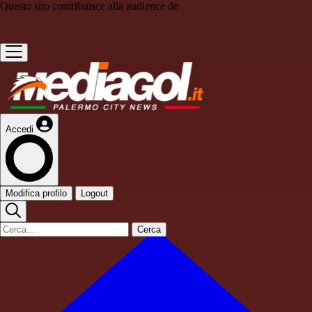
Questo sito contribuisce alla audience de
Accedi
Modifica profilo
Logout
Cerca