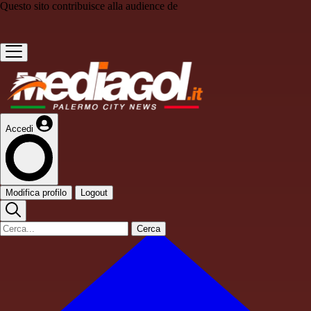
Questo sito contribuisce alla audience de
Accedi
Modifica profilo
Logout
Cerca