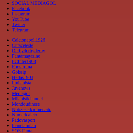
SOCIAL MEDIAGOL
Facebook
Instagram
YouTube
Twitter
Telegram
Calcionapoli1926
Cittaceleste
Derbyderbyderby
Fantamagazine
FCInter1908
Forzaroma
Golssip
Hellas1903
Ilmilanista
Juvenews
Mediagol
Milanistichannel
Mondoudinese
Notiziecalciomercato
Numericalcio
Padovasport
Pianetamilan
SOS Fanta