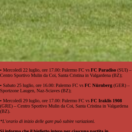
•⁠ ⁠Mercoledì 22 luglio, ore 17.00: Palermo FC vs
FC Paradiso
(SUI) –
Centro Sportivo Mulin da Coi, Santa Cristina in Valgardena (BZ);
•⁠ ⁠Sabato 25 luglio, ore 16.00: Palermo FC vs
FC Nürnberg
(GER) –
Sportzone Laugen, Naz-Sciaves (BZ);
•⁠ ⁠Mercoledì 29 luglio, ore 17.00: Palermo FC vs
FC Iraklis 1908
(GRE) – Centro Sportivo Mulin da Coi, Santa Cristina in Valgardena
(BZ).
*L’orario di inizio delle gare può subire variazioni.
Si informa che il biglietto intero per ciascuna partita in