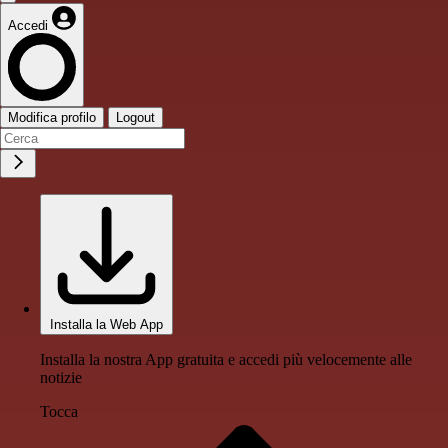
Accedi
Modifica profilo
Logout
Installa la Web App
Installa la nostra App gratuita e accedi più velocemente alle
notizie
Tocca