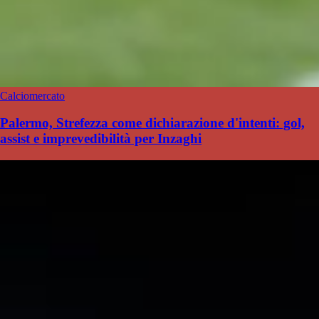
Calciomercato
Palermo, Strefezza come dichiarazione d'intenti: gol,
assist e imprevedibilità per Inzaghi