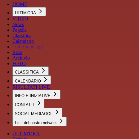
HOME
ULTIM'ORA
VIDEO
News
Pagelle
Classifica
Calendario
Tutti i sondaggi
Rosa
Archivio
FOTO
CLASSIFICA
CALENDARIO
RISULTATI LIVE
INFO E INIZIATIVE
CONTATTI
SOCIAL MEDIAGOL
I siti del nostro network
ULTIM'ORA