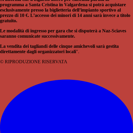
programma a Santa Cristina in Valgardena si potrà acquistare
esclusivamente presso la biglietteria dell’impianto sportivo al
prezzo di 10 €. L’accesso dei minori di 14 anni sarà invece a titolo
gratuito.
Le modalità di ingresso per gara che si disputerà a Naz-Sciaves
saranno comunicate successivamente.
La vendita dei tagliandi delle cinque amichevoli sarà gestita
direttamente dagli organizzatori locali
".
© RIPRODUZIONE RISERVATA