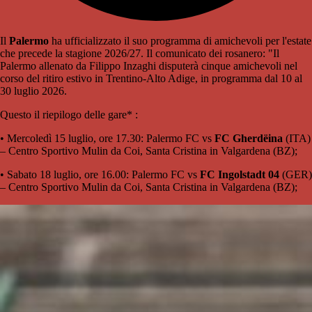
Il
Palermo
ha ufficializzato il suo programma di amichevoli per l'estate
che precede la stagione 2026/27. Il comunicato dei rosanero: "Il
Palermo allenato da Filippo Inzaghi disputerà cinque amichevoli nel
corso del ritiro estivo in Trentino-Alto Adige, in programma dal 10 al
30 luglio 2026.
Questo il riepilogo delle gare* :
•⁠ ⁠Mercoledì 15 luglio, ore 17.30: Palermo FC vs
FC Gherdëina
(ITA)
– Centro Sportivo Mulin da Coi, Santa Cristina in Valgardena (BZ);
•⁠ ⁠Sabato 18 luglio, ore 16.00: Palermo FC vs
FC Ingolstadt 04
(GER)
– Centro Sportivo Mulin da Coi, Santa Cristina in Valgardena (BZ);