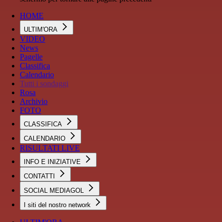
HOME
ULTIM'ORA
VIDEO
News
Pagelle
Classifica
Calendario
Tutti i sondaggi
Rosa
Archivio
FOTO
CLASSIFICA
CALENDARIO
RISULTATI LIVE
INFO E INIZIATIVE
CONTATTI
SOCIAL MEDIAGOL
I siti del nostro network