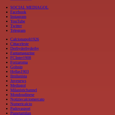
SOCIAL MEDIAGOL
Facebook
Instagram
YouTube
Twitter
Telegram
Calcionapoli1926
Cittaceleste
Derbyderbyderby
Fantamagazine
FCInter1908
Forzaroma
Golssip
Hellas1903
Ilmilanista
Juvenews
Mediagol
Milanistichannel
Mondoudinese
Notiziecalciomercato
Numericalcio
Padovasport
Pianetamilan