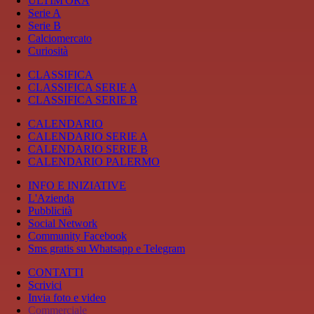
ULTIM'ORA
Serie A
Serie B
Calciomercato
Curiosità
CLASSIFICA
CLASSIFICA SERIE A
CLASSIFICA SERIE B
CALENDARIO
CALENDARIO SERIE A
CALENDARIO SERIE B
CALENDARIO PALERMO
INFO E INIZIATIVE
L'Azienda
Pubblicità
Social Network
Community Facebook
Sms gratis su Whatsapp e Telegram
CONTATTI
Scrivici
Invia foto e video
Commerciale