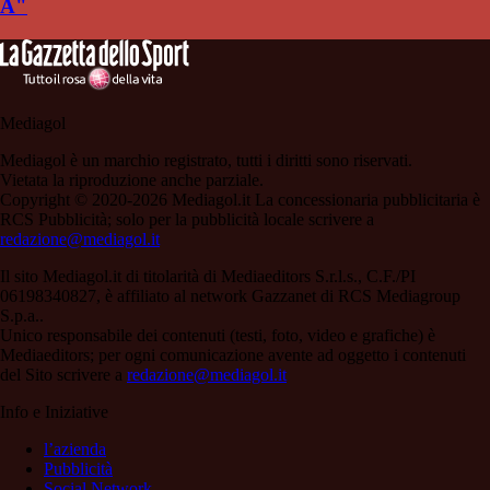
A"
Mediagol
Mediagol è un marchio registrato, tutti i diritti sono riservati.
Vietata la riproduzione anche parziale.
Copyright © 2020-2026 Mediagol.it La concessionaria pubblicitaria è
RCS Pubblicità; solo per la pubblicità locale scrivere a
redazione@mediagol.it
Il sito Mediagol.it di titolarità di Mediaeditors S.r.l.s., C.F./PI
06198340827, è affiliato al network Gazzanet di RCS Mediagroup
S.p.a..
Unico responsabile dei contenuti (testi, foto, video e grafiche) è
Mediaeditors; per ogni comunicazione avente ad oggetto i contenuti
del Sito scrivere a
redazione@mediagol.it
Info e Iniziative
l’azienda
Pubblicità
Social Network