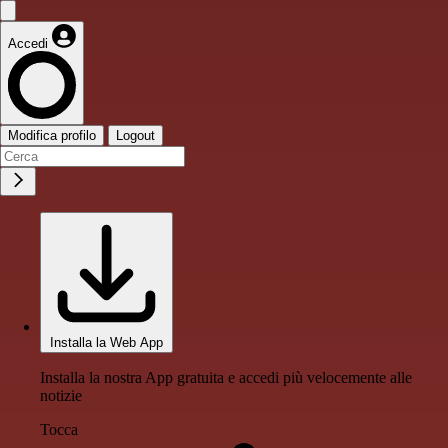
Accedi
Modifica profilo
Logout
Installa la Web App
Installa la nostra App gratuita e accedi più velocemente alle
notizie
Tocca