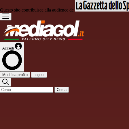
Questo sito contribuisce alla audience de
Accedi
Modifica profilo
Logout
Cerca