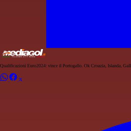
Qualificazioni Euro2024: vince il Portogallo. Ok Croazia, Islanda, Gal