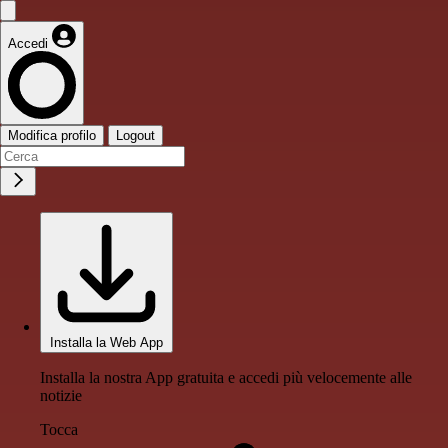
Accedi
Modifica profilo
Logout
Installa la Web App
Installa la nostra App gratuita e accedi più velocemente alle
notizie
Tocca