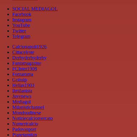
SOCIAL MEDIAGOL
Facebook
Instagram
YouTube
Twitter
Telegram
Calcionapoli1926
Cittaceleste
Derbyderbyderby
Fantamagazine
FCInter1908
Forzaroma
Golssip
Hellas1903
Ilmilanista
Juvenews
Mediagol
Milanistichannel
Mondoudinese
Notiziecalciomercato
Numericalcio
Padovasport
Pianetamilan