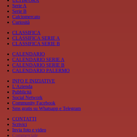
ULTIM'ORA
Serie A
Serie B
Calciomercato
Curiosità
CLASSIFICA
CLASSIFICA SERIE A
CLASSIFICA SERIE B
CALENDARIO
CALENDARIO SERIE A
CALENDARIO SERIE B
CALENDARIO PALERMO
INFO E INIZIATIVE
L'Azienda
Pubblicità
Social Network
Community Facebook
Sms gratis su Whatsapp e Telegram
CONTATTI
Scrivici
Invia foto e video
Commerciale