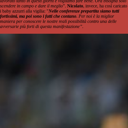
lavorato tanto in questi giorni e vogliamo fare bene. Ora bisogna solo
scendere in campo e dare il meglio
”.
Nicolato
, invece, ha così caricato
i baby azzurri alla vigilia: "
Nelle conferenze prepartita siamo tutti
fortissimi, ma poi sono i fatti che contano
. Per noi è la miglior
maniera per conoscere le nostre reali possibilità contro una delle
avversarie più forti di questa manifestazione”.