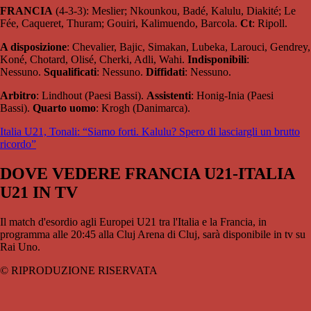
FRANCIA
(4-3-3): Meslier; Nkounkou, Badé, Kalulu, Diakité; Le
Fée, Caqueret, Thuram; Gouiri, Kalimuendo, Barcola.
Ct
: Ripoll.
A disposizione
: Chevalier, Bajic, Simakan, Lubeka, Larouci, Gendrey,
Koné, Chotard, Olisé, Cherki, Adli, Wahi.
Indisponibili
:
Nessuno.
Squalificati
: Nessuno.
Diffidati
: Nessuno.
Arbitro
: Lindhout (Paesi Bassi).
Assistenti
: Honig-Inia (Paesi
Bassi).
Quarto uomo
: Krogh (Danimarca).
Italia U21, Tonali: “Siamo forti. Kalulu? Spero di lasciargli un brutto
ricordo”
DOVE VEDERE FRANCIA U21-ITALIA
U21 IN TV
Il match d'esordio agli Europei U21 tra l'Italia e la Francia, in
programma alle 20:45 alla Cluj Arena di Cluj, sarà disponibile in tv su
Rai Uno.
© RIPRODUZIONE RISERVATA