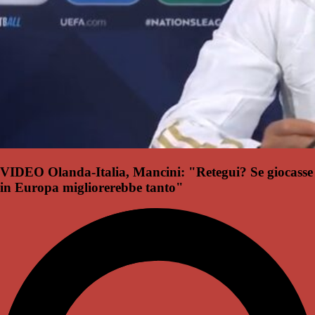
VIDEO Olanda-Italia, Mancini: "Retegui? Se giocasse
in Europa migliorerebbe tanto"