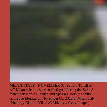
MILAN, ITALY - NOVEMBER 05: Sandro Tonali of
AC Milan celebrates s cancelled goal during the Serie A
match between AC MIlan and Spezia Calcio at Stadio
Giuseppe Meazza on November 05, 2022 in Milan, Italy.
(Photo by Claudio Villa/AC Milan via Getty Images)