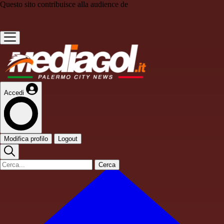
Questo sito contribuisce alla audience de
Accedi
Modifica profilo
Logout
Cerca