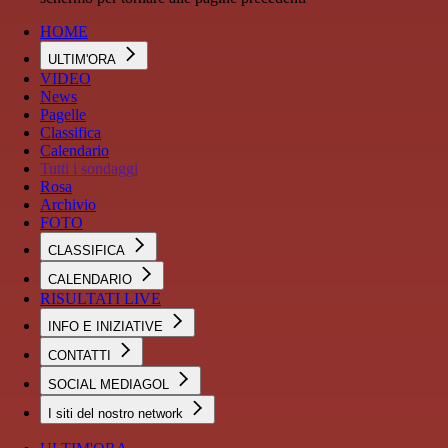
HOME
ULTIM'ORA
VIDEO
News
Pagelle
Classifica
Calendario
Tutti i sondaggi
Rosa
Archivio
FOTO
CLASSIFICA
CALENDARIO
RISULTATI LIVE
INFO E INIZIATIVE
CONTATTI
SOCIAL MEDIAGOL
I siti del nostro network