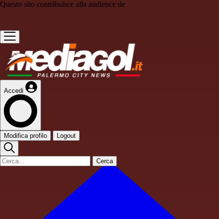
Questo sito contribuisce alla audience de
Accedi
Modifica profilo
Logout
Cerca