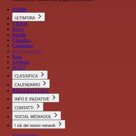
HOME
ULTIM'ORA
VIDEO
News
Pagelle
Classifica
Calendario
Tutti i sondaggi
Rosa
Archivio
FOTO
CLASSIFICA
CALENDARIO
RISULTATI LIVE
INFO E INIZIATIVE
CONTATTI
SOCIAL MEDIAGOL
I siti del nostro network