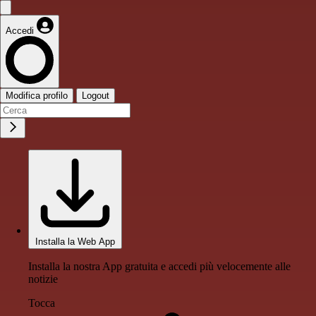
Accedi
Modifica profilo
Logout
Installa la Web App
Installa la nostra App gratuita e accedi più velocemente alle
notizie
Tocca