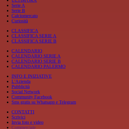
ULTIM'ORA
Serie A
Serie B
Calciomercato
Curiosità
CLASSIFICA
CLASSIFICA SERIE A
CLASSIFICA SERIE B
CALENDARIO
CALENDARIO SERIE A
CALENDARIO SERIE B
CALENDARIO PALERMO
INFO E INIZIATIVE
L'Azienda
Pubblicità
Social Network
Community Facebook
Sms gratis su Whatsapp e Telegram
CONTATTI
Scrivici
Invia foto e video
Commerciale