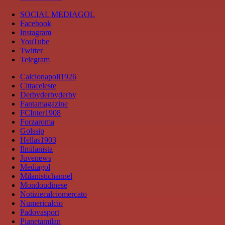
SOCIAL MEDIAGOL
Facebook
Instagram
YouTube
Twitter
Telegram
Calcionapoli1926
Cittaceleste
Derbyderbyderby
Fantamagazine
FCInter1908
Forzaroma
Golssip
Hellas1903
Ilmilanista
Juvenews
Mediagol
Milanistichannel
Mondoudinese
Notiziecalciomercato
Numericalcio
Padovasport
Pianetamilan