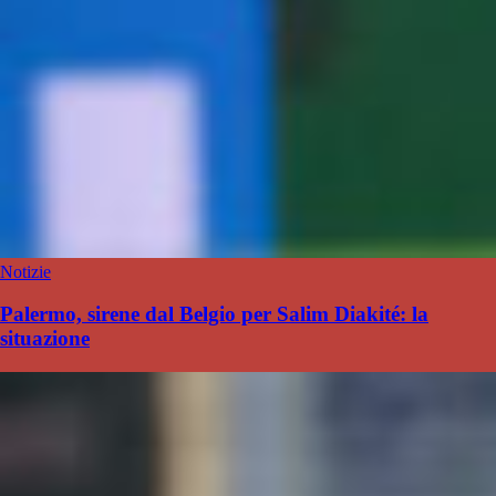
Notizie
Palermo, sirene dal Belgio per Salim Diakité: la
situazione