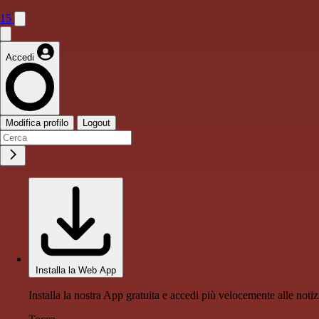
15
Accedi
Modifica profilo
Logout
Installa la Web App
Installa la nostra App gratuita e accedi più velocemente alle notiz