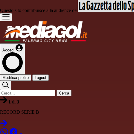
Questo sito contribuisce alla audience de
Accedi
Modifica profilo
Logout
Cerca
1
di
3
RECORD SERIE B