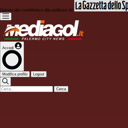
Questo sito contribuisce alla audience de
Accedi
Modifica profilo
Logout
Cerca