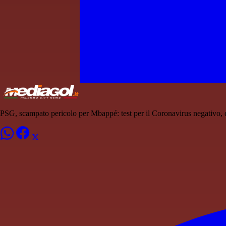
PSG, scampato pericolo per Mbappé: test per il Coronavirus negativo, 