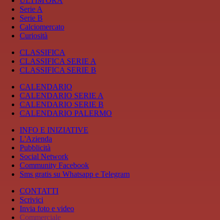
ULTIM'ORA
Serie A
Serie B
Calciomercato
Curiosità
CLASSIFICA
CLASSIFICA SERIE A
CLASSIFICA SERIE B
CALENDARIO
CALENDARIO SERIE A
CALENDARIO SERIE B
CALENDARIO PALERMO
INFO E INIZIATIVE
L'Azienda
Pubblicità
Social Network
Community Facebook
Sms gratis su Whatsapp e Telegram
CONTATTI
Scrivici
Invia foto e video
Commerciale