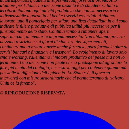
autotrasportatori, addetti ai supermercati, forze dell’ordine. Atto
d’amore per l’Italia. La decisione assunta è di chiudere su tutto il
territorio italiano ogni attività produttiva che non sia necessaria e
indispensabile a garantirci i beni e i servizi essenziali. Abbiamo
lavorato tutto il pomeriggio per stilare una lista dettagliata in cui sono
indicate le filiere produttive di pubblica utilità più necessarie per il
funzionamento dello stato. Continueranno a rimanere aperti
supermercati, alimentari e di prima necessità. Non abbiamo previsto
nessuna restrizione sui giorni di chiusura dei supermercati,
continueranno a restare aperte anche farmacie, para farmacie oltre ai
servizi bancari e finanziari e i trasporti. Lo svolgimento di lavoro solo
smart-working, rallentiamo il motore produttivo del paese ma non lo
fermiamo. Una decisione non facile che ci predispone ad affrontare la
fase più acuta del contagio, necessaria oggi per contenere quanto più
possibile la diffusione dell’epidemia. Lo Stato c’è, il governo
interverrà con misure straordinarie che ci permetteranno di rialzarci.
Uniti ce la farem
o".
© RIPRODUZIONE RISERVATA