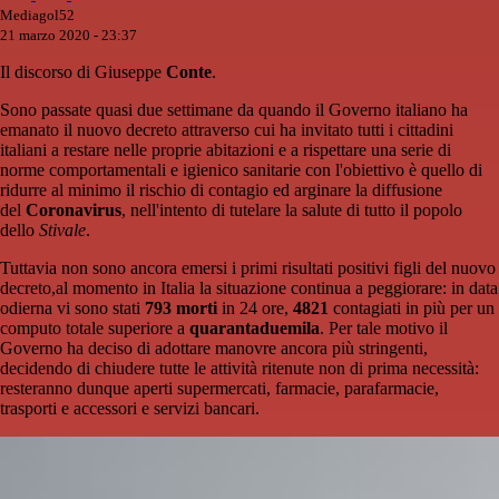
Mediagol52
21 marzo 2020 - 23:37
Il discorso di Giuseppe
Conte
.
Sono passate quasi due settimane da quando il Governo italiano ha
emanato il nuovo decreto attraverso cui ha invitato tutti i cittadini
italiani a restare nelle proprie abitazioni e a rispettare una serie di
norme comportamentali e igienico sanitarie con l'obiettivo è quello di
ridurre al minimo il rischio di contagio ed arginare la diffusione
del
Coronavirus
, nell'intento di tutelare la salute di tutto il popolo
dello
Stivale
.
Tuttavia non sono ancora emersi i primi risultati positivi figli del nuovo
decreto,al momento in Italia la situazione continua a peggiorare: in data
odierna vi sono stati
793 morti
in 24 ore,
4821
contagiati in più per un
computo totale superiore a
quarantaduemila
. Per tale motivo il
Governo ha deciso di adottare manovre ancora più stringenti,
decidendo di chiudere tutte le attività ritenute non di prima necessità:
resteranno dunque aperti supermercati, farmacie, parafarmacie,
trasporti e accessori e servizi bancari.