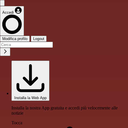
Accedi
Modifica profilo
Logout
Installa la Web App
Installa la nostra App gratuita e accedi più velocemente alle
notizie
Tocca