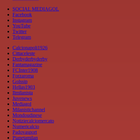
SOCIAL MEDIAGOL
Facebook
Instagram
YouTube
Twitter
Telegram
Calcionapoli1926
Cittaceleste
Derbyderbyderby
Fantamagazine
FCInter1908
Forzaroma
Golssip
Hellas1903
Ilmilanista
Juvenews
Mediagol
Milanistichannel
Mondoudinese
Notiziecalciomercato
Numericalcio
Padovasport
Pianetamilan