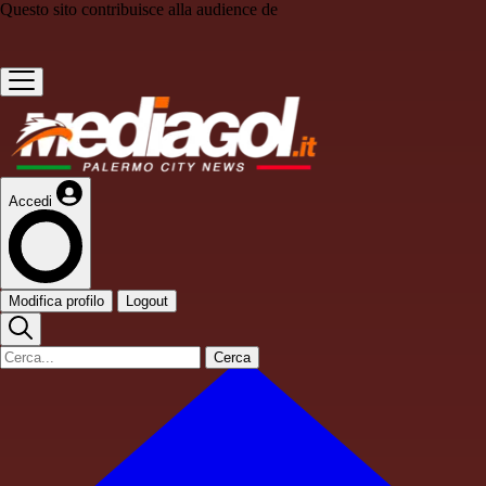
Questo sito contribuisce alla audience de
Accedi
Modifica profilo
Logout
Cerca