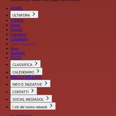
HOME
ULTIM'ORA
VIDEO
News
Pagelle
Classifica
Calendario
Tutti i sondaggi
Rosa
Archivio
FOTO
CLASSIFICA
CALENDARIO
RISULTATI LIVE
INFO E INIZIATIVE
CONTATTI
SOCIAL MEDIAGOL
I siti del nostro network