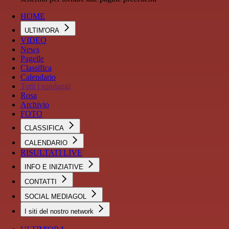
HOME
ULTIM'ORA
VIDEO
News
Pagelle
Classifica
Calendario
Tutti i sondaggi
Rosa
Archivio
FOTO
CLASSIFICA
CALENDARIO
RISULTATI LIVE
INFO E INIZIATIVE
CONTATTI
SOCIAL MEDIAGOL
I siti del nostro network