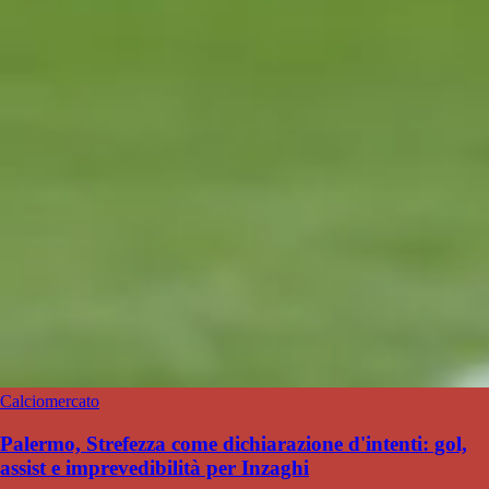
Calciomercato
Palermo, Strefezza come dichiarazione d'intenti: gol,
assist e imprevedibilità per Inzaghi