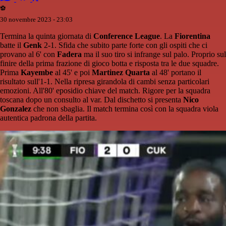
⚽️
30 novembre 2023 - 23:03
Termina la quinta giornata di
Conference League
. La
Fiorentina
batte il
Genk
2-1. Sfida che subito parte forte con gli ospiti che ci
provano al 6' con
Fadera
ma il suo tiro si infrange sul palo. Proprio sul
finire della prima frazione di gioco botta e risposta tra le due squadre.
Prima
Kayembe
al 45' e poi
Martinez Quarta
al 48' portano il
risultato sull'1-1. Nella ripresa girandola di cambi senza particolari
emozioni. All'80' eposidio chiave del match. Rigore per la squadra
toscana dopo un consulto al var. Dal dischetto si presenta
Nico
Gonzalez
che non sbaglia. Il match termina così con la squadra viola
autentica padrona della partita.