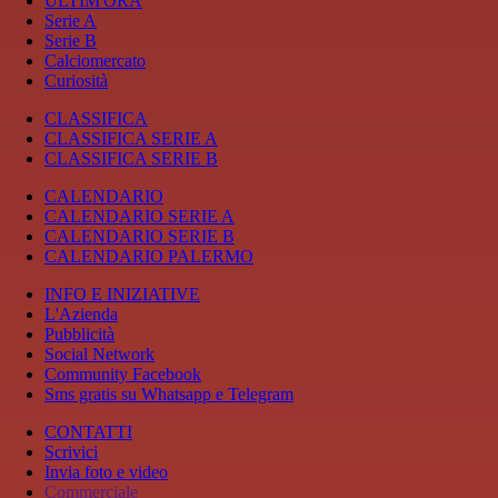
ULTIM'ORA
Serie A
Serie B
Calciomercato
Curiosità
CLASSIFICA
CLASSIFICA SERIE A
CLASSIFICA SERIE B
CALENDARIO
CALENDARIO SERIE A
CALENDARIO SERIE B
CALENDARIO PALERMO
INFO E INIZIATIVE
L'Azienda
Pubblicità
Social Network
Community Facebook
Sms gratis su Whatsapp e Telegram
CONTATTI
Scrivici
Invia foto e video
Commerciale