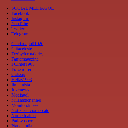
SOCIAL MEDIAGOL
Facebook
Instagram
YouTube
Twitter
Telegram
Calcionapoli1926
Cittaceleste
Derbyderbyderby
Fantamagazine
FCInter1908
Forzaroma
Golssip
Hellas1903
Ilmilanista
Juvenews
Mediagol
Milanistichannel
Mondoudinese
Notiziecalciomercato
Numericalcio
Padovasport
Pianetamilan