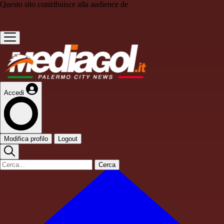
Questo sito contribuisce alla audience de
Accedi
Modifica profilo
Logout
Cerca