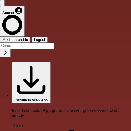
Accedi
Modifica profilo
Logout
Installa la Web App
Installa la nostra App gratuita e accedi più velocemente alle
notizie
Tocca