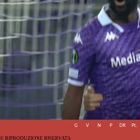
G
V
N
P
DR
Pt.
© RIPRODUZIONE RISERVATA