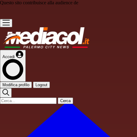
Questo sito contribuisce alla audience de
Accedi
Modifica profilo
Logout
Cerca