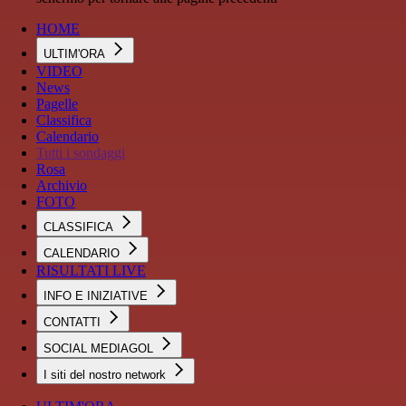
HOME
ULTIM'ORA
VIDEO
News
Pagelle
Classifica
Calendario
Tutti i sondaggi
Rosa
Archivio
FOTO
CLASSIFICA
CALENDARIO
RISULTATI LIVE
INFO E INIZIATIVE
CONTATTI
SOCIAL MEDIAGOL
I siti del nostro network