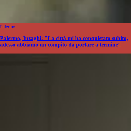
Palermo
Palermo, Inzaghi: "La città mi ha conquistato subito,
adesso abbiamo un compito da portare a termine"