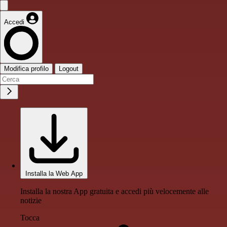
Accedi
Modifica profilo
Logout
Installa la Web App
Installa la nostra App gratuita e accedi più velocemente alle
notizie
Tocca