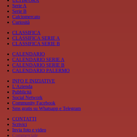
ULTIM'ORA
Serie A
Serie B
Calciomercato
Curiosità
CLASSIFICA
CLASSIFICA SERIE A
CLASSIFICA SERIE B
CALENDARIO
CALENDARIO SERIE A
CALENDARIO SERIE B
CALENDARIO PALERMO
INFO E INIZIATIVE
L'Azienda
Pubblicità
Social Network
Community Facebook
Sms gratis su Whatsapp e Telegram
CONTATTI
Scrivici
Invia foto e video
Commerciale