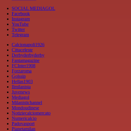
SOCIAL MEDIAGOL
Facebook
Instagram
YouTube
Twitter
Telegram
Calcionapoli1926
Cittaceleste
Derbyderbyderby
Fantamagazine
FCInter1908
Forzaroma
Golssip
Hellas1903
Ilmilanista
Juvenews
Mediagol
Milanistichannel
Mondoudinese
Notiziecalciomercato
Numericalcio
Padovasport
Pianetamilan