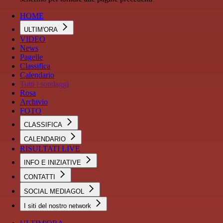
HOME
ULTIM'ORA
VIDEO
News
Pagelle
Classifica
Calendario
Tutti i sondaggi
Rosa
Archivio
FOTO
CLASSIFICA
CALENDARIO
RISULTATI LIVE
INFO E INIZIATIVE
CONTATTI
SOCIAL MEDIAGOL
I siti del nostro network