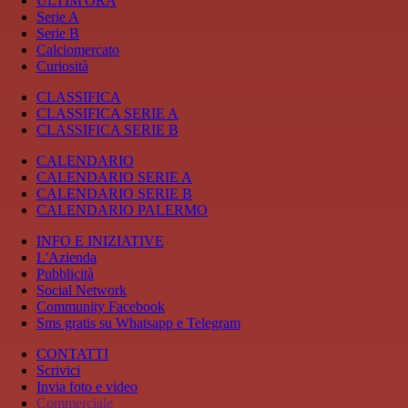
ULTIM'ORA
Serie A
Serie B
Calciomercato
Curiosità
CLASSIFICA
CLASSIFICA SERIE A
CLASSIFICA SERIE B
CALENDARIO
CALENDARIO SERIE A
CALENDARIO SERIE B
CALENDARIO PALERMO
INFO E INIZIATIVE
L'Azienda
Pubblicità
Social Network
Community Facebook
Sms gratis su Whatsapp e Telegram
CONTATTI
Scrivici
Invia foto e video
Commerciale