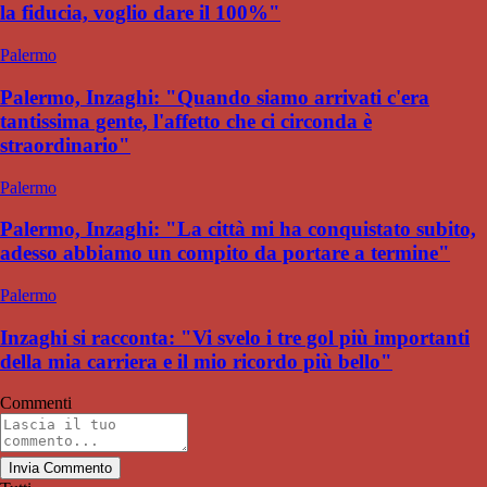
la fiducia, voglio dare il 100%"
Palermo
Palermo, Inzaghi: "Quando siamo arrivati c'era
tantissima gente, l'affetto che ci circonda è
straordinario"
Palermo
Palermo, Inzaghi: "La città mi ha conquistato subito,
adesso abbiamo un compito da portare a termine"
Palermo
Inzaghi si racconta: "Vi svelo i tre gol più importanti
della mia carriera e il mio ricordo più bello"
Commenti
Invia Commento