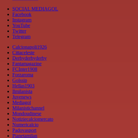
SOCIAL MEDIAGOL
Facebook
Instagram
YouTube
Twitter
Telegram
Calcionapoli1926
Cittaceleste
Derbyderbyderby
Fantamagazine
FCInter1908
Forzaroma
Golssip
Hellas1903
Ilmilanista
Juvenews
Mediagol
Milanistichannel
Mondoudinese
Notiziecalciomercato
Numericalcio
Padovasport
Pianetamilan