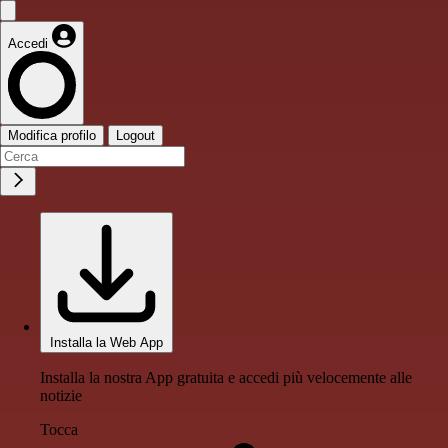
Accedi
Modifica profilo
Logout
Installa la Web App
Installa la nostra App gratuita e accedi più velocemente alle
notizie
Tocca