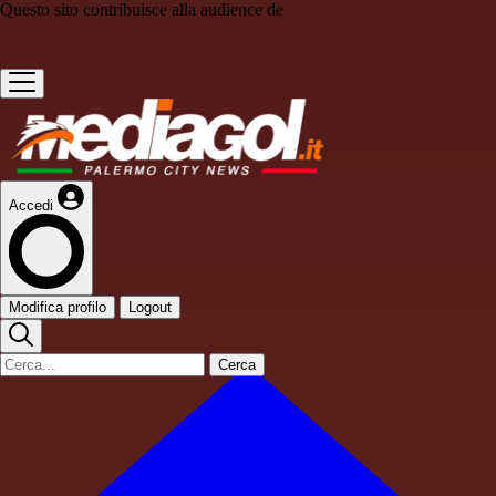
Questo sito contribuisce alla audience de
Accedi
Modifica profilo
Logout
Cerca