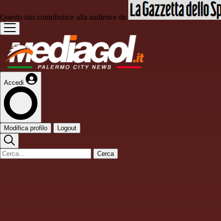
Questo sito contribuisce alla audience de
Accedi
Modifica profilo
Logout
Cerca