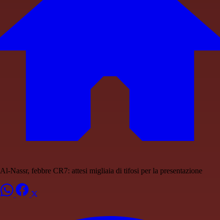
Al-Nassr, febbre CR7: attesi migliaia di tifosi per la presentazione