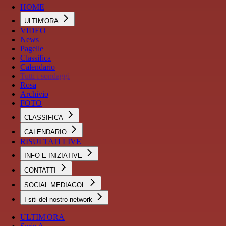
HOME
ULTIM'ORA
VIDEO
News
Pagelle
Classifica
Calendario
Tutti i sondaggi
Rosa
Archivio
FOTO
CLASSIFICA
CALENDARIO
RISULTATI LIVE
INFO E INIZIATIVE
CONTATTI
SOCIAL MEDIAGOL
I siti del nostro network
ULTIM'ORA