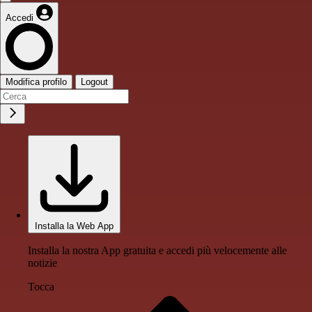
Accedi
Modifica profilo
Logout
Installa la Web App
Installa la nostra App gratuita e accedi più velocemente alle
notizie
Tocca