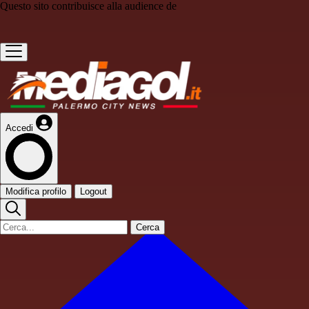
Questo sito contribuisce alla audience de
Accedi
Modifica profilo
Logout
Cerca