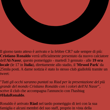
Il giorno tanto atteso è arrivato e la febbre CR7 sale sempre di più:
Cristiano Ronaldo
verrà ufficialmente presentato da nuovo calciatore
dell'
Al-Nassr
, questo pomeriggio - martedì 3 gennaio - alle
19 ora
locale
(le 17 in
Italia
), direttamente allo stadio, il '
Mrsool Park
' da
25mila posti. A darne notizia è stato lo stesso club gialloblù tramite un
tweet:
"
Tutti gli occhi saranno puntati su Riad per la presentazione del più
grande del mondo Cristiano Ronaldo con i colori dell'Al Nassr
",
scrive il club che accompagna l'annuncio con l'hashtag
#HalaRonaldo
.
Ronaldo è arrivato
Riad
nel tardo pomeriggio di ieri con la sua
famiglia e alcuni membri del suo staff, proprio in vista della