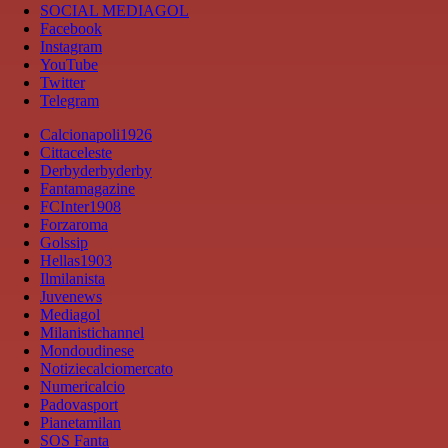
SOCIAL MEDIAGOL
Facebook
Instagram
YouTube
Twitter
Telegram
Calcionapoli1926
Cittaceleste
Derbyderbyderby
Fantamagazine
FCInter1908
Forzaroma
Golssip
Hellas1903
Ilmilanista
Juvenews
Mediagol
Milanistichannel
Mondoudinese
Notiziecalciomercato
Numericalcio
Padovasport
Pianetamilan
SOS Fanta