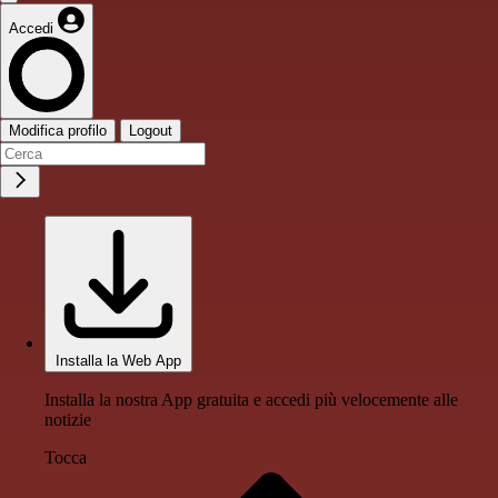
Accedi
Modifica profilo
Logout
Installa la Web App
Installa la nostra App gratuita e accedi più velocemente alle
notizie
Tocca