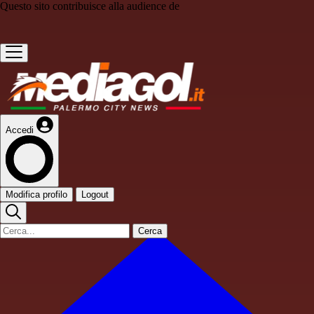
Questo sito contribuisce alla audience de
Accedi
Modifica profilo
Logout
Cerca