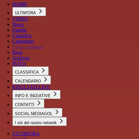
HOME
ULTIM'ORA
VIDEO
News
Pagelle
Classifica
Calendario
Tutti i sondaggi
Rosa
Archivio
FOTO
CLASSIFICA
CALENDARIO
RISULTATI LIVE
INFO E INIZIATIVE
CONTATTI
SOCIAL MEDIAGOL
I siti del nostro network
ULTIM'ORA