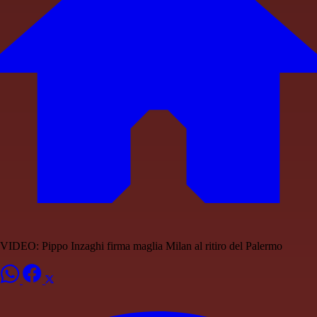
VIDEO: Pippo Inzaghi firma maglia Milan al ritiro del Palermo