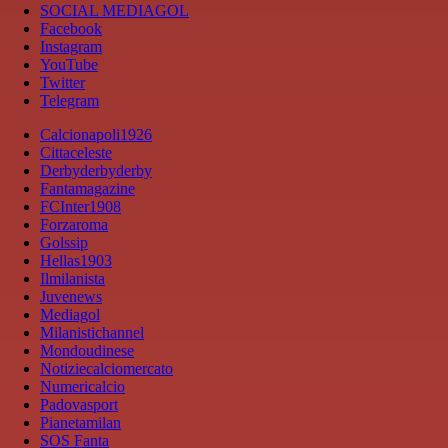
SOCIAL MEDIAGOL
Facebook
Instagram
YouTube
Twitter
Telegram
Calcionapoli1926
Cittaceleste
Derbyderbyderby
Fantamagazine
FCInter1908
Forzaroma
Golssip
Hellas1903
Ilmilanista
Juvenews
Mediagol
Milanistichannel
Mondoudinese
Notiziecalciomercato
Numericalcio
Padovasport
Pianetamilan
SOS Fanta