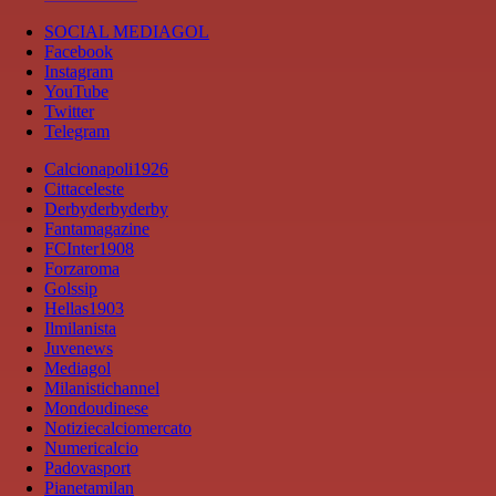
SOCIAL MEDIAGOL
Facebook
Instagram
YouTube
Twitter
Telegram
Calcionapoli1926
Cittaceleste
Derbyderbyderby
Fantamagazine
FCInter1908
Forzaroma
Golssip
Hellas1903
Ilmilanista
Juvenews
Mediagol
Milanistichannel
Mondoudinese
Notiziecalciomercato
Numericalcio
Padovasport
Pianetamilan