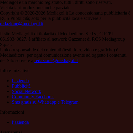
Mediagol è un marchio registrato, tutti i diritti sono riservati.
Vietata la riproduzione anche parziale.
Copyright © 2020-2026 Mediagol.it La concessionaria pubblicitaria è
RCS Pubblicità; solo per la pubblicità locale scrivere a
redazione@mediagol.it
Il sito Mediagol.it di titolarità di Mediaeditors S.r.l.s., C.F./PI
06198340827, è affiliato al network Gazzanet di RCS Mediagroup
S.p.a..
Unico responsabile dei contenuti (testi, foto, video e grafiche) è
Mediaeditors; per ogni comunicazione avente ad oggetto i contenuti
del Sito scrivere a
redazione@mediagol.it
Info e Iniziative
l’azienda
Pubblicità
Social Network
Community Facebook
Sms gratis su Whatsapp e Telegram
Informazioni
l’azienda
Trasparenza