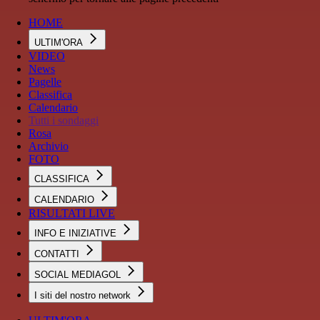
HOME
ULTIM'ORA
VIDEO
News
Pagelle
Classifica
Calendario
Tutti i sondaggi
Rosa
Archivio
FOTO
CLASSIFICA
CALENDARIO
RISULTATI LIVE
INFO E INIZIATIVE
CONTATTI
SOCIAL MEDIAGOL
I siti del nostro network