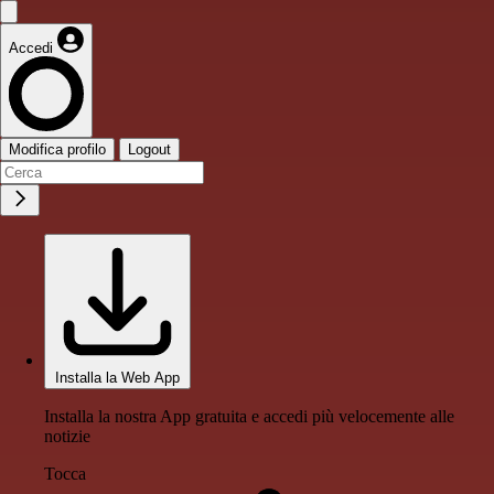
Accedi
Modifica profilo
Logout
Installa la Web App
Installa la nostra App gratuita e accedi più velocemente alle
notizie
Tocca