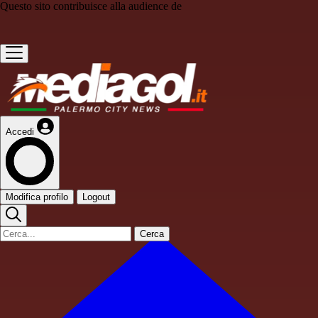
Questo sito contribuisce alla audience de
Accedi
Modifica profilo
Logout
Cerca