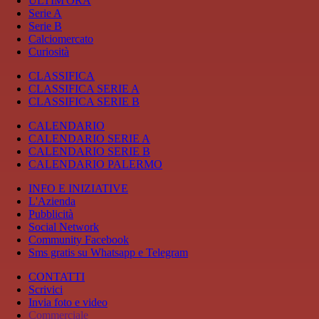
ULTIM'ORA
Serie A
Serie B
Calciomercato
Curiosità
CLASSIFICA
CLASSIFICA SERIE A
CLASSIFICA SERIE B
CALENDARIO
CALENDARIO SERIE A
CALENDARIO SERIE B
CALENDARIO PALERMO
INFO E INIZIATIVE
L'Azienda
Pubblicità
Social Network
Community Facebook
Sms gratis su Whatsapp e Telegram
CONTATTI
Scrivici
Invia foto e video
Commerciale