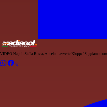
VIDEO Napoli-Stella Rossa, Ancelotti avverte Klopp: "Sappiamo come 