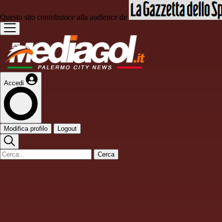
Questo sito contribuisce alla audience de
Accedi
Modifica profilo
Logout
Cerca