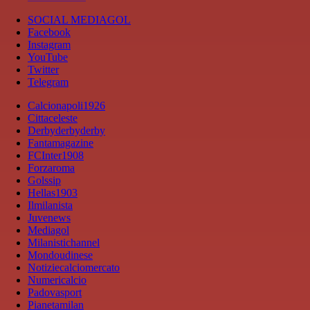
SOCIAL MEDIAGOL
Facebook
Instagram
YouTube
Twitter
Telegram
Calcionapoli1926
Cittaceleste
Derbyderbyderby
Fantamagazine
FCInter1908
Forzaroma
Golssip
Hellas1903
Ilmilanista
Juvenews
Mediagol
Milanistichannel
Mondoudinese
Notiziecalciomercato
Numericalcio
Padovasport
Pianetamilan