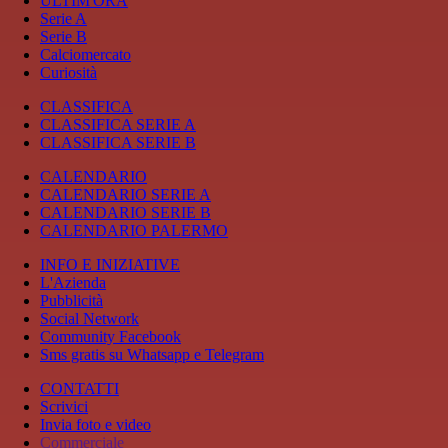
ULTIM'ORA
Serie A
Serie B
Calciomercato
Curiosità
CLASSIFICA
CLASSIFICA SERIE A
CLASSIFICA SERIE B
CALENDARIO
CALENDARIO SERIE A
CALENDARIO SERIE B
CALENDARIO PALERMO
INFO E INIZIATIVE
L'Azienda
Pubblicità
Social Network
Community Facebook
Sms gratis su Whatsapp e Telegram
CONTATTI
Scrivici
Invia foto e video
Commerciale