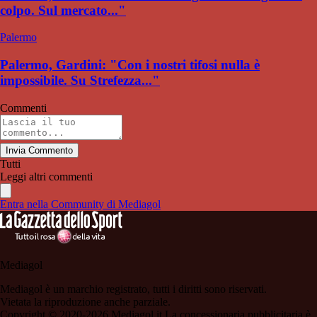
colpo. Sul mercato..."
Palermo
Palermo, Gardini: "Con i nostri tifosi nulla è
impossibile. Su Strefezza..."
Commenti
Invia Commento
Tutti
Leggi altri commenti
Entra nella Community di Mediagol
Mediagol
Mediagol è un marchio registrato, tutti i diritti sono riservati.
Vietata la riproduzione anche parziale.
Copyright © 2020-2026 Mediagol.it La concessionaria pubblicitaria è