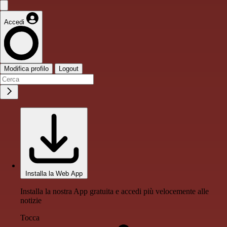
Accedi
Modifica profilo
Logout
Installa la Web App
Installa la nostra App gratuita e accedi più velocemente alle
notizie
Tocca