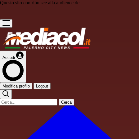
Questo sito contribuisce alla audience de
Accedi
Modifica profilo
Logout
Cerca