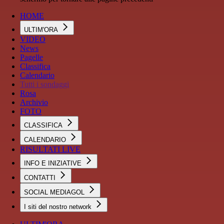
HOME
ULTIM'ORA
VIDEO
News
Pagelle
Classifica
Calendario
Tutti i sondaggi
Rosa
Archivio
FOTO
CLASSIFICA
CALENDARIO
RISULTATI LIVE
INFO E INIZIATIVE
CONTATTI
SOCIAL MEDIAGOL
I siti del nostro network