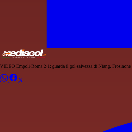
VIDEO Empoli-Roma 2-1: guarda il gol-salvezza di Niang. Frosinone 