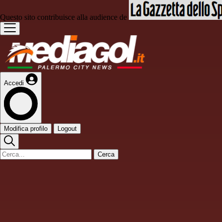
Questo sito contribuisce alla audience de
Accedi
Modifica profilo
Logout
Cerca