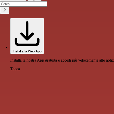
Installa la Web App
Installa la nostra App gratuita e accedi più velocemente alle notiz
Tocca