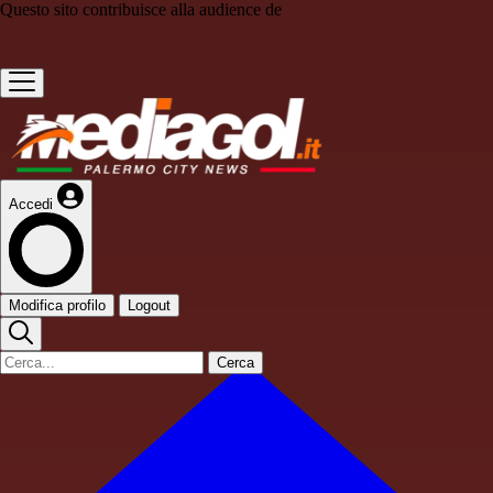
Questo sito contribuisce alla audience de
Accedi
Modifica profilo
Logout
Cerca