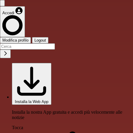
Accedi
Modifica profilo
Logout
Installa la Web App
Installa la nostra App gratuita e accedi più velocemente alle
notizie
Tocca