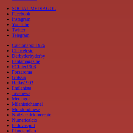
SOCIAL MEDIAGOL
Facebook
Instagram
YouTube
Twitter
Telegram
Calcionapoli1926
Cittaceleste
Derbyderbyderby
Fantamagazine
FCInter1908
Forzaroma
Golssip
Hellas1903
Ilmilanista
Juvenews
Mediagol
Milanistichannel
Mondoudinese
Notiziecalciomercato
Numericalcio
Padovasport
Pianetamilan