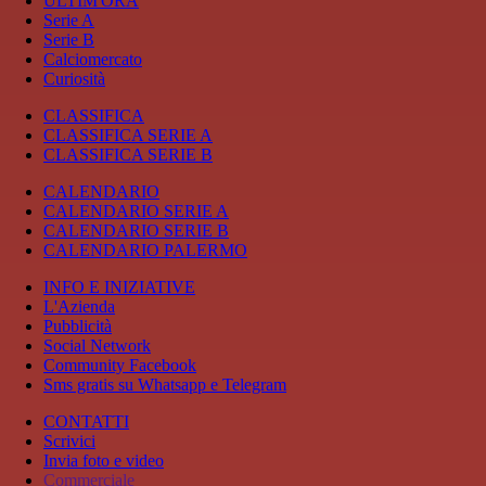
ULTIM'ORA
Serie A
Serie B
Calciomercato
Curiosità
CLASSIFICA
CLASSIFICA SERIE A
CLASSIFICA SERIE B
CALENDARIO
CALENDARIO SERIE A
CALENDARIO SERIE B
CALENDARIO PALERMO
INFO E INIZIATIVE
L'Azienda
Pubblicità
Social Network
Community Facebook
Sms gratis su Whatsapp e Telegram
CONTATTI
Scrivici
Invia foto e video
Commerciale