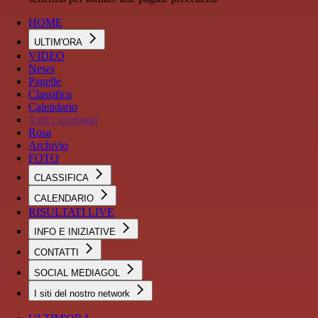
HOME
ULTIM'ORA
VIDEO
News
Pagelle
Classifica
Calendario
Tutti i sondaggi
Rosa
Archivio
FOTO
CLASSIFICA
CALENDARIO
RISULTATI LIVE
INFO E INIZIATIVE
CONTATTI
SOCIAL MEDIAGOL
I siti del nostro network