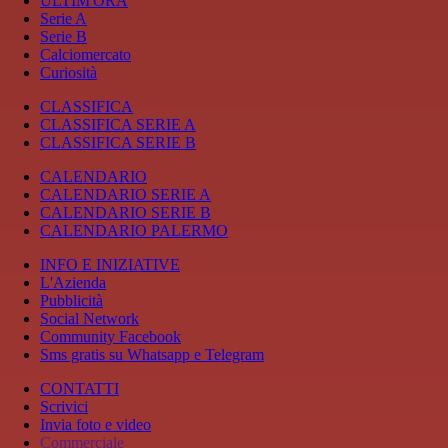
ULTIM'ORA
Serie A
Serie B
Calciomercato
Curiosità
CLASSIFICA
CLASSIFICA SERIE A
CLASSIFICA SERIE B
CALENDARIO
CALENDARIO SERIE A
CALENDARIO SERIE B
CALENDARIO PALERMO
INFO E INIZIATIVE
L'Azienda
Pubblicità
Social Network
Community Facebook
Sms gratis su Whatsapp e Telegram
CONTATTI
Scrivici
Invia foto e video
Commerciale