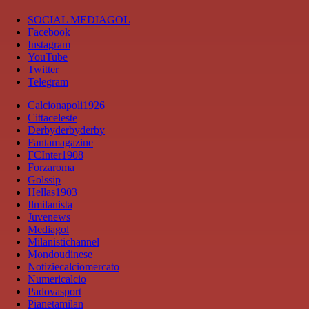
SOCIAL MEDIAGOL
Facebook
Instagram
YouTube
Twitter
Telegram
Calcionapoli1926
Cittaceleste
Derbyderbyderby
Fantamagazine
FCInter1908
Forzaroma
Golssip
Hellas1903
Ilmilanista
Juvenews
Mediagol
Milanistichannel
Mondoudinese
Notiziecalciomercato
Numericalcio
Padovasport
Pianetamilan