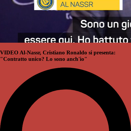
VIDEO Al-Nassr, Cristiano Ronaldo si presenta:
"Contratto unico? Lo sono anch'io"