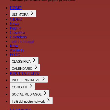
HOME
ULTIM'ORA
VIDEO
News
Pagelle
Classifica
Calendario
Tutti i sondaggi
Rosa
Archivio
FOTO
CLASSIFICA
CALENDARIO
RISULTATI LIVE
INFO E INIZIATIVE
CONTATTI
SOCIAL MEDIAGOL
I siti del nostro network