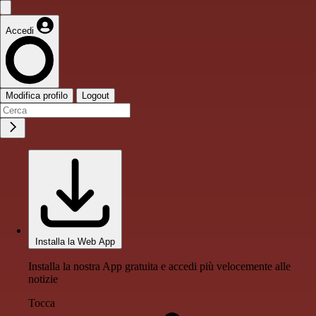
Accedi
Modifica profilo
Logout
Installa la Web App
Installa la nostra App gratuita e accedi più velocemente alle
notizie
Tocca