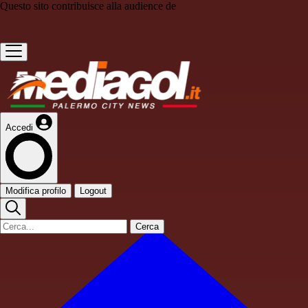
Questo sito contribuisce alla audience de
Accedi
Modifica profilo
Logout
Cerca