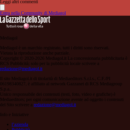
Leggi altri commenti
Entra nella Community di Mediagol
Mediagol
Mediagol è un marchio registrato, tutti i diritti sono riservati.
Vietata la riproduzione anche parziale.
Copyright © 2020-2026 Mediagol.it La concessionaria pubblicitaria è
RCS Pubblicità; solo per la pubblicità locale scrivere a
redazione@mediagol.it
Il sito Mediagol.it di titolarità di Mediaeditors S.r.l.s., C.F./PI
06198340827, è affiliato al network Gazzanet di RCS Mediagroup
S.p.a..
Unico responsabile dei contenuti (testi, foto, video e grafiche) è
Mediaeditors; per ogni comunicazione avente ad oggetto i contenuti
del Sito scrivere a
redazione@mediagol.it
Info e Iniziative
l’azienda
Pubblicità