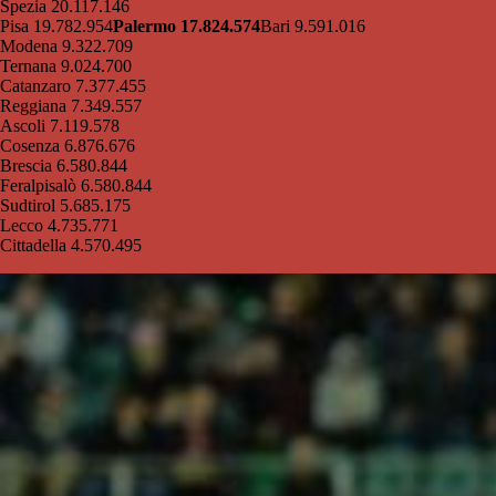
Spezia 20.117.146
Pisa 19.782.954
Palermo 17.824.574
Bari 9.591.016
Modena 9.322.709
Ternana 9.024.700
Catanzaro 7.377.455
Reggiana 7.349.557
Ascoli 7.119.578
Cosenza 6.876.676
Brescia 6.580.844
Feralpisalò 6.580.844
Sudtirol 5.685.175
Lecco 4.735.771
Cittadella 4.570.495