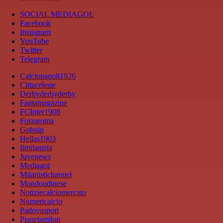
SOCIAL MEDIAGOL
Facebook
Instagram
YouTube
Twitter
Telegram
Calcionapoli1926
Cittaceleste
Derbyderbyderby
Fantamagazine
FCInter1908
Forzaroma
Golssip
Hellas1903
Ilmilanista
Juvenews
Mediagol
Milanistichannel
Mondoudinese
Notiziecalciomercato
Numericalcio
Padovasport
Pianetamilan