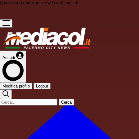
Questo sito contribuisce alla audience de
Accedi
Modifica profilo
Logout
Cerca