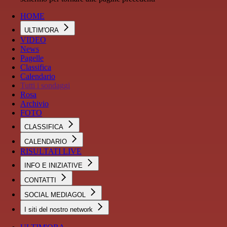
HOME
ULTIM'ORA
VIDEO
News
Pagelle
Classifica
Calendario
Tutti i sondaggi
Rosa
Archivio
FOTO
CLASSIFICA
CALENDARIO
RISULTATI LIVE
INFO E INIZIATIVE
CONTATTI
SOCIAL MEDIAGOL
I siti del nostro network