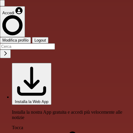
Accedi
Modifica profilo
Logout
Installa la Web App
Installa la nostra App gratuita e accedi più velocemente alle
notizie
Tocca