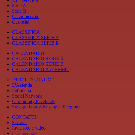
ULTIM'ORA
Serie A
Serie B
Calciomercato
Curiosità
CLASSIFICA
CLASSIFICA SERIE A
CLASSIFICA SERIE B
CALENDARIO
CALENDARIO SERIE A
CALENDARIO SERIE B
CALENDARIO PALERMO
INFO E INIZIATIVE
L'Azienda
Pubblicità
Social Network
Community Facebook
Sms gratis su Whatsapp e Telegram
CONTATTI
Scrivici
Invia foto e video
Commerciale