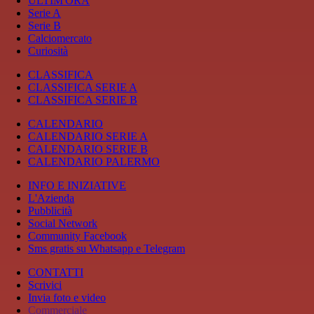
ULTIM'ORA
Serie A
Serie B
Calciomercato
Curiosità
CLASSIFICA
CLASSIFICA SERIE A
CLASSIFICA SERIE B
CALENDARIO
CALENDARIO SERIE A
CALENDARIO SERIE B
CALENDARIO PALERMO
INFO E INIZIATIVE
L'Azienda
Pubblicità
Social Network
Community Facebook
Sms gratis su Whatsapp e Telegram
CONTATTI
Scrivici
Invia foto e video
Commerciale