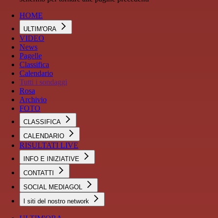
HOME
ULTIM'ORA
VIDEO
News
Pagelle
Classifica
Calendario
Tutti i sondaggi
Rosa
Archivio
FOTO
CLASSIFICA
CALENDARIO
RISULTATI LIVE
INFO E INIZIATIVE
CONTATTI
SOCIAL MEDIAGOL
I siti del nostro network