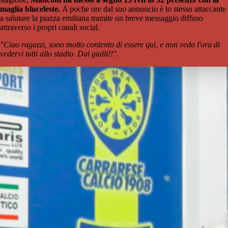
maglia bluceleste.
A poche ore dal suo annuncio è lo stesso attaccante
a salutare la piazza emiliana tramite un breve messaggio diffuso
attraverso i propri canali social.
"Ciao ragazzi, sono molto contento di essere qui, e non vedo l'ora di
vedervi tutti allo stadio. Dai gialli!!".