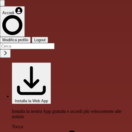
Accedi
Modifica profilo
Logout
Installa la Web App
Installa la nostra App gratuita e accedi più velocemente alle
notizie
Tocca