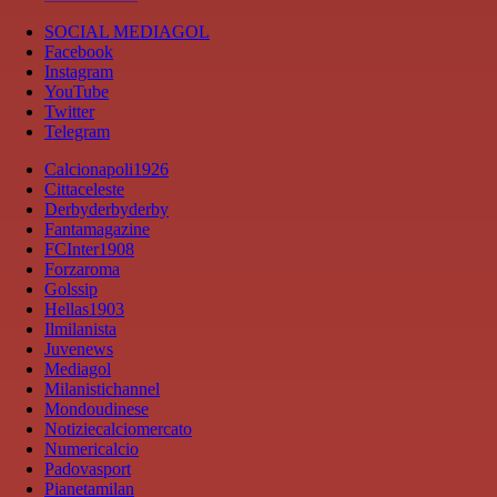
SOCIAL MEDIAGOL
Facebook
Instagram
YouTube
Twitter
Telegram
Calcionapoli1926
Cittaceleste
Derbyderbyderby
Fantamagazine
FCInter1908
Forzaroma
Golssip
Hellas1903
Ilmilanista
Juvenews
Mediagol
Milanistichannel
Mondoudinese
Notiziecalciomercato
Numericalcio
Padovasport
Pianetamilan