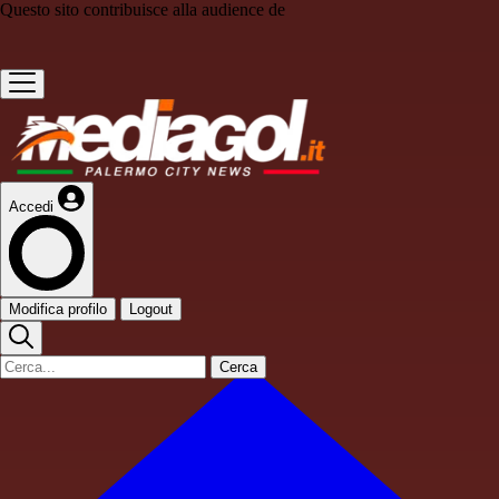
Questo sito contribuisce alla audience de
Accedi
Modifica profilo
Logout
Cerca