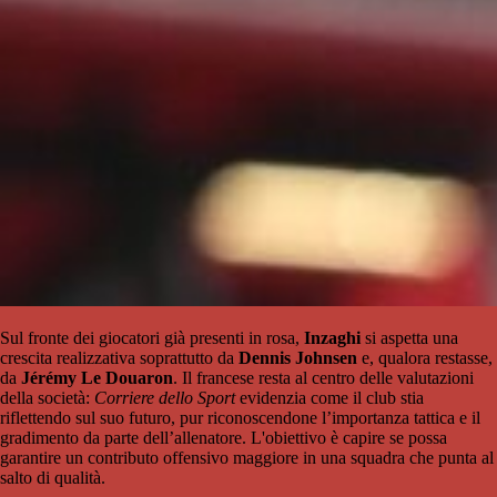
Sul fronte dei giocatori già presenti in rosa,
Inzaghi
si aspetta una
crescita realizzativa soprattutto da
Dennis Johnsen
e, qualora restasse,
da
Jérémy Le Douaron
. Il francese resta al centro delle valutazioni
della società:
Corriere dello Sport
evidenzia come il club stia
riflettendo sul suo futuro, pur riconoscendone l’importanza tattica e il
gradimento da parte dell’allenatore. L'obiettivo è capire se possa
garantire un contributo offensivo maggiore in una squadra che punta al
salto di qualità.