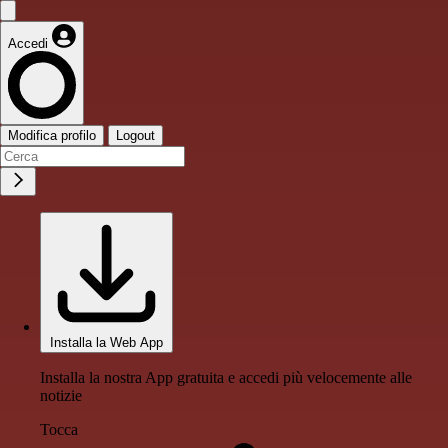
Accedi
Modifica profilo
Logout
Installa la Web App
Installa la nostra App gratuita e accedi più velocemente alle
notizie
Tocca