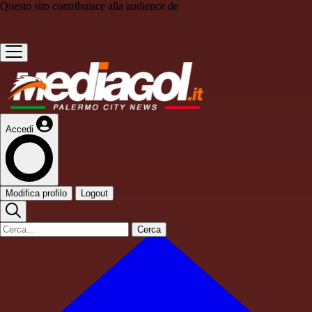
Questo sito contribuisce alla audience de
Accedi
Modifica profilo
Logout
Cerca