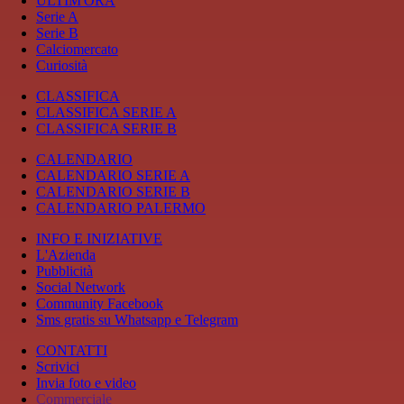
ULTIM'ORA
Serie A
Serie B
Calciomercato
Curiosità
CLASSIFICA
CLASSIFICA SERIE A
CLASSIFICA SERIE B
CALENDARIO
CALENDARIO SERIE A
CALENDARIO SERIE B
CALENDARIO PALERMO
INFO E INIZIATIVE
L'Azienda
Pubblicità
Social Network
Community Facebook
Sms gratis su Whatsapp e Telegram
CONTATTI
Scrivici
Invia foto e video
Commerciale