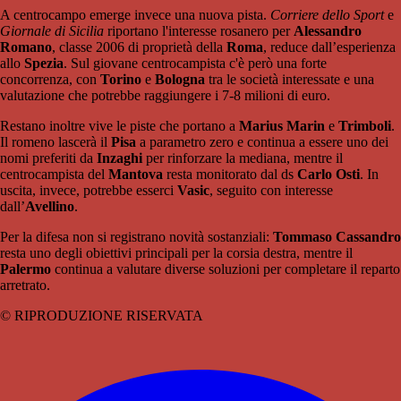
A centrocampo emerge invece una nuova pista.
Corriere dello Sport
e
Giornale di Sicilia
riportano l'interesse rosanero per
Alessandro
Romano
, classe 2006 di proprietà della
Roma
, reduce dall’esperienza
allo
Spezia
. Sul giovane centrocampista c'è però una forte
concorrenza, con
Torino
e
Bologna
tra le società interessate e una
valutazione che potrebbe raggiungere i 7-8 milioni di euro.
Restano inoltre vive le piste che portano a
Marius Marin
e
Trimboli
.
Il romeno lascerà il
Pisa
a parametro zero e continua a essere uno dei
nomi preferiti da
Inzaghi
per rinforzare la mediana, mentre il
centrocampista del
Mantova
resta monitorato dal ds
Carlo Osti
. In
uscita, invece, potrebbe esserci
Vasic
, seguito con interesse
dall’
Avellino
.
Per la difesa non si registrano novità sostanziali:
Tommaso Cassandro
resta uno degli obiettivi principali per la corsia destra, mentre il
Palermo
continua a valutare diverse soluzioni per completare il reparto
arretrato.
© RIPRODUZIONE RISERVATA