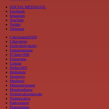
SOCIAL MEDIAGOL
Facebook
Instagram
YouTube
Twitter
Telegram
Calcionapoli1926
Cittaceleste
Derbyderbyderby
Fantamagazine
FCInter1908
Forzaroma
Golssip
Hellas1903
Ilmilanista
Juvenews
Mediagol
Milanistichannel
Mondoudinese
Notiziecalciomercato
Numericalcio
Padovasport
Pianetamilan