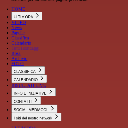
HOME
ULTIM'ORA
VIDEO
News
Pagelle
Classifica
Calendario
Tutti i sondaggi
Rosa
Archivio
FOTO
CLASSIFICA
CALENDARIO
RISULTATI LIVE
INFO E INIZIATIVE
CONTATTI
SOCIAL MEDIAGOL
I siti del nostro network