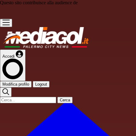
Questo sito contribuisce alla audience de
Accedi
Modifica profilo
Logout
Cerca