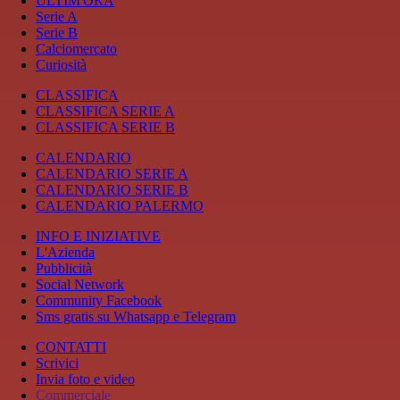
ULTIM'ORA
Serie A
Serie B
Calciomercato
Curiosità
CLASSIFICA
CLASSIFICA SERIE A
CLASSIFICA SERIE B
CALENDARIO
CALENDARIO SERIE A
CALENDARIO SERIE B
CALENDARIO PALERMO
INFO E INIZIATIVE
L'Azienda
Pubblicità
Social Network
Community Facebook
Sms gratis su Whatsapp e Telegram
CONTATTI
Scrivici
Invia foto e video
Commerciale