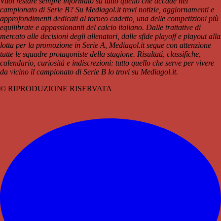
Vuoi restare sempre informato su tutto quello che accade nel
campionato di Serie B? Su Mediagol.it trovi notizie, aggiornamenti e
approfondimenti dedicati al torneo cadetto, una delle competizioni più
equilibrate e appassionanti del calcio italiano. Dalle trattative di
mercato alle decisioni degli allenatori, dalle sfide playoff e playout alla
lotta per la promozione in Serie A, Mediagol.it segue con attenzione
tutte le squadre protagoniste della stagione. Risultati, classifiche,
calendario, curiosità e indiscrezioni: tutto quello che serve per vivere
da vicino il campionato di Serie B lo trovi su Mediagol.it.
© RIPRODUZIONE RISERVATA