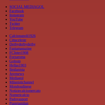
SOCIAL MEDIAGOL
Facebook
Instagram
YouTube
Twitter
Telegram
Calcionapoli1926
Cittaceleste
Derbyderbyderby
Fantamagazine
FCInter1908
Forzaroma
Golssip
Hellas1903
Ilmilanista
Juvenews
Mediagol
Milanistichannel
Mondoudinese
Notiziecalciomercato
Numericalcio
Padovasport
Pianetamilan