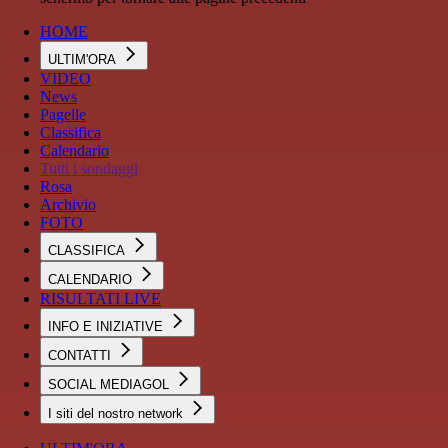
HOME
ULTIM'ORA
VIDEO
News
Pagelle
Classifica
Calendario
Tutti i sondaggi
Rosa
Archivio
FOTO
CLASSIFICA
CALENDARIO
RISULTATI LIVE
INFO E INIZIATIVE
CONTATTI
SOCIAL MEDIAGOL
I siti del nostro network