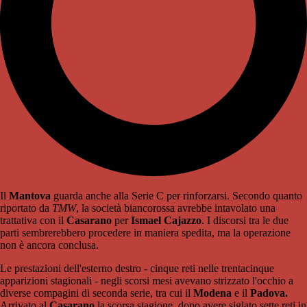
Il
Mantova
guarda anche alla Serie C per rinforzarsi. Secondo quanto
riportato da
TMW
, la società biancorossa avrebbe intavolato una
trattativa con il
Casarano
per
Ismael Cajazzo
. I discorsi tra le due
parti sembrerebbero procedere in maniera spedita, ma la operazione
non è ancora conclusa.
Le prestazioni dell'esterno destro - cinque reti nelle trentacinque
apparizioni stagionali - negli scorsi mesi avevano strizzato l'occhio a
diverse compagini di seconda serie, tra cui il
Modena
e il
Padova.
Arrivato al
Casarano
la scorsa stagione, dopo avere siglato sette reti in