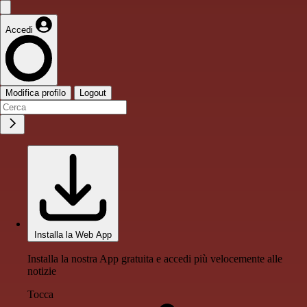
Accedi
Modifica profilo
Logout
Installa la Web App
Installa la nostra App gratuita e accedi più velocemente alle
notizie
Tocca