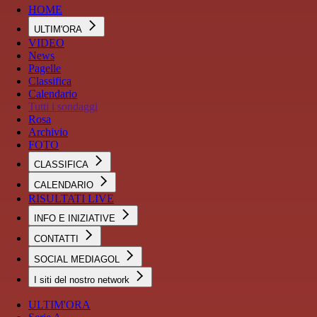
HOME
ULTIM'ORA
VIDEO
News
Pagelle
Classifica
Calendario
Tutti i sondaggi
Rosa
Archivio
FOTO
CLASSIFICA
CALENDARIO
RISULTATI LIVE
INFO E INIZIATIVE
CONTATTI
SOCIAL MEDIAGOL
I siti del nostro network
ULTIM'ORA