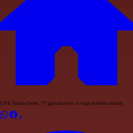
LIVE Spezia-Torino, 37ª giornata Serie A: segui la diretta testuale