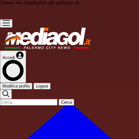
Questo sito contribuisce alla audience de
Accedi
Modifica profilo
Logout
Cerca