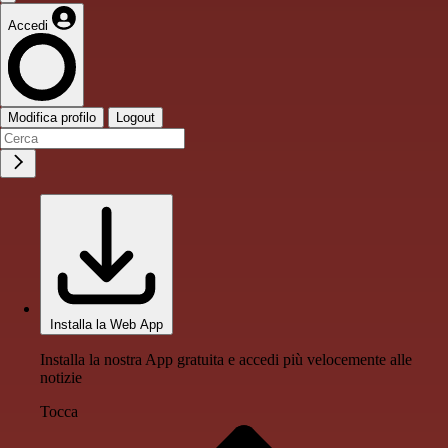
Accedi
Modifica profilo
Logout
Installa la Web App
Installa la nostra App gratuita e accedi più velocemente alle
notizie
Tocca