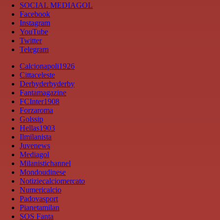
SOCIAL MEDIAGOL
Facebook
Instagram
YouTube
Twitter
Telegram
Calcionapoli1926
Cittaceleste
Derbyderbyderby
Fantamagazine
FCInter1908
Forzaroma
Golssip
Hellas1903
Ilmilanista
Juvenews
Mediagol
Milanistichannel
Mondoudinese
Notiziecalciomercato
Numericalcio
Padovasport
Pianetamilan
SOS Fanta