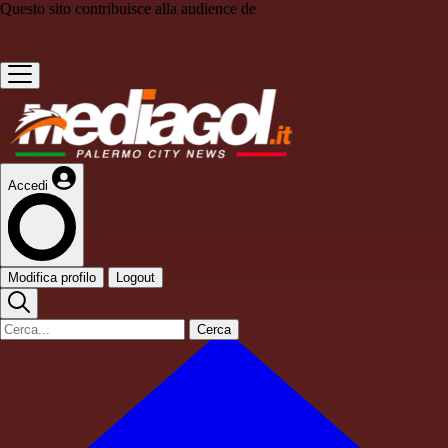
Questo sito contribuisce alla audience de
Accedi
Modifica profilo
Logout
Cerca