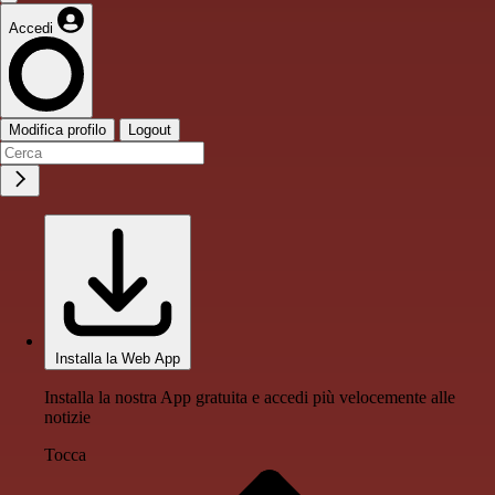
Accedi
Modifica profilo
Logout
Installa la Web App
Installa la nostra App gratuita e accedi più velocemente alle
notizie
Tocca