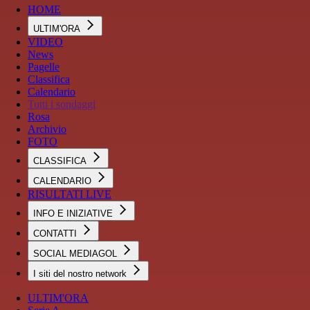
HOME
ULTIM'ORA
VIDEO
News
Pagelle
Classifica
Calendario
Tutti i sondaggi
Rosa
Archivio
FOTO
CLASSIFICA
CALENDARIO
RISULTATI LIVE
INFO E INIZIATIVE
CONTATTI
SOCIAL MEDIAGOL
I siti del nostro network
ULTIM'ORA