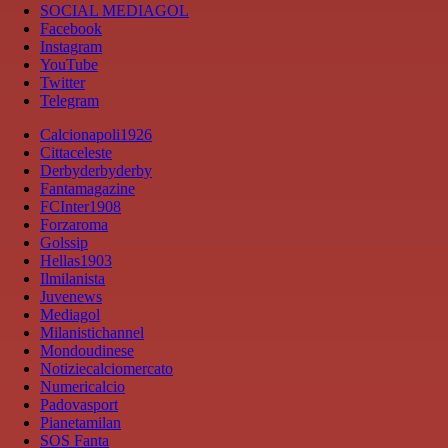
SOCIAL MEDIAGOL
Facebook
Instagram
YouTube
Twitter
Telegram
Calcionapoli1926
Cittaceleste
Derbyderbyderby
Fantamagazine
FCInter1908
Forzaroma
Golssip
Hellas1903
Ilmilanista
Juvenews
Mediagol
Milanistichannel
Mondoudinese
Notiziecalciomercato
Numericalcio
Padovasport
Pianetamilan
SOS Fanta