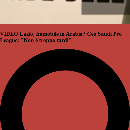
VIDEO Lazio, Immobile in Arabia? Ceo Saudi Pro
League: "Non è troppo tardi"