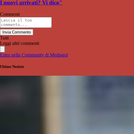
I nuovi arrivati? Vi dico"
Commenti
Invia Commento
Tutti
Leggi altri commenti
Entra nella Community di Mediagol
Ultime Notizie