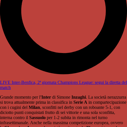
LIVE Inter-Benfica, 2ª giornata Champions League: segui la diretta del
match
Grande momento per l
'Inter
di Simone
Inzaghi
. La società nerazzurra
si trova attualmente prima in classifica in
Serie A
in compartecipazione
con i cugini del
Milan
, sconfitti nel derby con un roboante 5-1, con
diciotto punti conquistati frutto di sei vittorie e una sola sconfitta,
interna contro il
Sassuolo
per 1-2 subita in rimonta nel turno
infrasettimanale. Anche nella massima competizione europea, ovvero