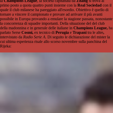
la
Champions League
, la società capitanata da
Zhang
si trova al
primo posto a quota quattro punti insieme con la
Real Sociedad
con il
quale il club milanese ha pareggiato all'esordio. Obiettivo è quello di
tornare a vincere il campionato e provare ad arrivare il più avanti
possibile in Europa provando a emulare la stagione passata, nonostante
la concorrenza di squadre importanti. Della situazione del del club
della madonnina e in generale delle italiane in
Champions League,
ha
parlato Serse
Cosmi,
ex tecnico di
Perugia
e
Trapani
tra le altre
,
intervistato da
Radio Serie A.
Di seguito le dichiarazione del mister la
cui ultima esperienza risale allo scorso novembre sulla panchina del
Rijeka: