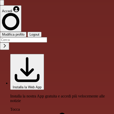
Accedi
Modifica profilo
Logout
Installa la Web App
Installa la nostra App gratuita e accedi più velocemente alle
notizie
Tocca