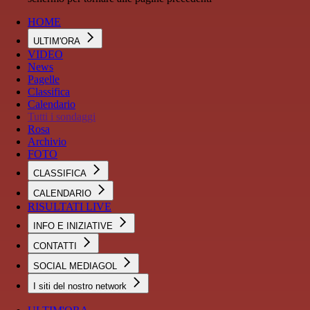
HOME
ULTIM'ORA
VIDEO
News
Pagelle
Classifica
Calendario
Tutti i sondaggi
Rosa
Archivio
FOTO
CLASSIFICA
CALENDARIO
RISULTATI LIVE
INFO E INIZIATIVE
CONTATTI
SOCIAL MEDIAGOL
I siti del nostro network