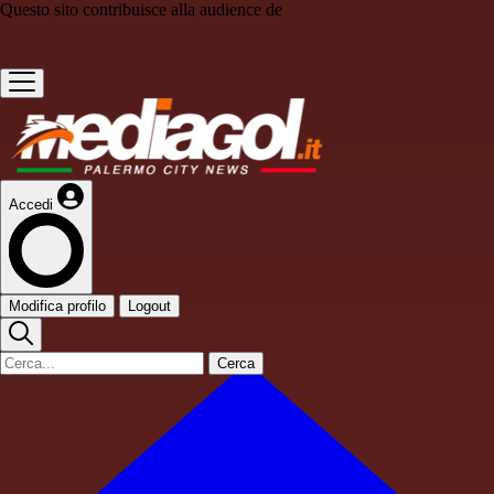
Questo sito contribuisce alla audience de
Accedi
Modifica profilo
Logout
Cerca