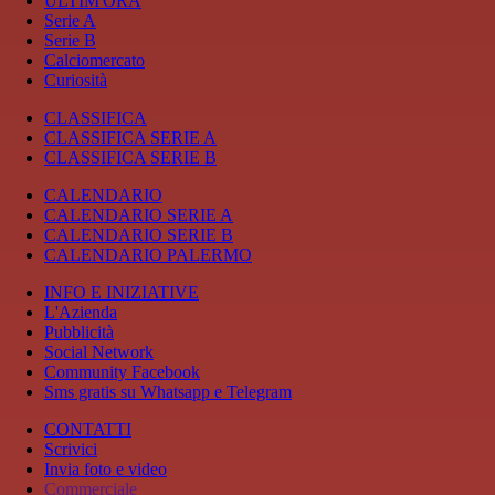
ULTIM'ORA
Serie A
Serie B
Calciomercato
Curiosità
CLASSIFICA
CLASSIFICA SERIE A
CLASSIFICA SERIE B
CALENDARIO
CALENDARIO SERIE A
CALENDARIO SERIE B
CALENDARIO PALERMO
INFO E INIZIATIVE
L'Azienda
Pubblicità
Social Network
Community Facebook
Sms gratis su Whatsapp e Telegram
CONTATTI
Scrivici
Invia foto e video
Commerciale