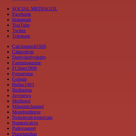
SOCIAL MEDIAGOL
Facebook
Instagram
YouTube
Twitter
Telegram
Calcionapoli1926
Cittaceleste
Derbyderbyderby
Fantamagazine
FCInter1908
Forzaroma
Golssip
Hellas1903
Ilmilanista
Juvenews
Mediagol
Milanistichannel
Mondoudinese
Notiziecalciomercato
Numericalcio
Padovasport
Pianetamilan