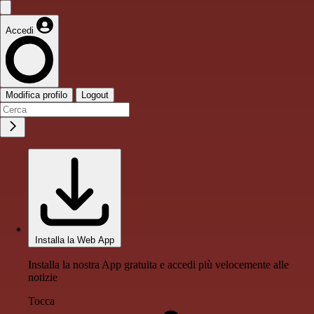
Accedi
Modifica profilo
Logout
Installa la Web App
Installa la nostra App gratuita e accedi più velocemente alle
notizie
Tocca