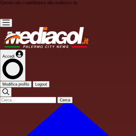
Questo sito contribuisce alla audience de
Accedi
Modifica profilo
Logout
Cerca