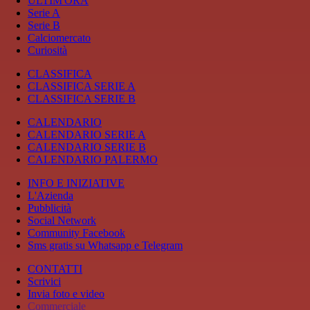
ULTIM'ORA
Serie A
Serie B
Calciomercato
Curiosità
CLASSIFICA
CLASSIFICA SERIE A
CLASSIFICA SERIE B
CALENDARIO
CALENDARIO SERIE A
CALENDARIO SERIE B
CALENDARIO PALERMO
INFO E INIZIATIVE
L'Azienda
Pubblicità
Social Network
Community Facebook
Sms gratis su Whatsapp e Telegram
CONTATTI
Scrivici
Invia foto e video
Commerciale