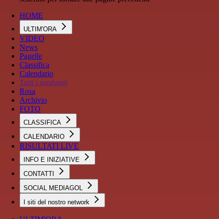
HOME
ULTIM'ORA
VIDEO
News
Pagelle
Classifica
Calendario
Tutti i sondaggi
Rosa
Archivio
FOTO
CLASSIFICA
CALENDARIO
RISULTATI LIVE
INFO E INIZIATIVE
CONTATTI
SOCIAL MEDIAGOL
I siti del nostro network