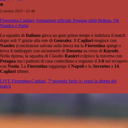
⚽️
2 ottobre 2023 - 22:48
Fiorentina-Cagliari, formazioni ufficiali: Petagna sfida Beltran. Ok
Nandez e Parisi
La squadra di
Italiano
gioca un gran primo tempo e indirizza il match
dopo soli 3' grazie alla rete di
Gonzalez
. Il
Cagliari
reagisce con
Nandez
(conclusione salvata sulla linea) ma la
Fiorentina
spinge e
trova il raddoppio con un'autorete di
Dossena
su cross di
Kayode
.
Nella ripresa, la squadra di Claudio
Ranieri
colpisce la traversa con
Petagna
ma i padroni di casa controllano e segnano il
3-0
nel recupero
con
Nzola
. La
Fiorentina
raggiunge il
Napoli
e la
Juventus
a
14
.
Cagliari
ultimo.
LIVE Fiorentina-Cagliari, 7ª giornata Serie A: segui la diretta del
match