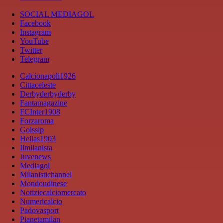
SOCIAL MEDIAGOL
Facebook
Instagram
YouTube
Twitter
Telegram
Calcionapoli1926
Cittaceleste
Derbyderbyderby
Fantamagazine
FCInter1908
Forzaroma
Golssip
Hellas1903
Ilmilanista
Juvenews
Mediagol
Milanistichannel
Mondoudinese
Notiziecalciomercato
Numericalcio
Padovasport
Pianetamilan