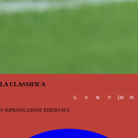
LA CLASSIFICA
G
V
N
P
DR
Pt.
© RIPRODUZIONE RISERVATA