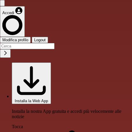
Accedi
Modifica profilo
Logout
Installa la Web App
Installa la nostra App gratuita e accedi più velocemente alle
notizie
Tocca