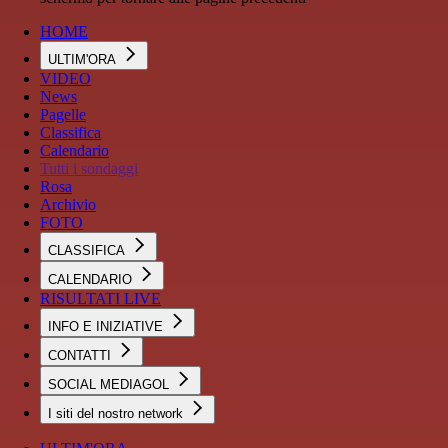
HOME
ULTIM'ORA
VIDEO
News
Pagelle
Classifica
Calendario
Tutti i sondaggi
Rosa
Archivio
FOTO
CLASSIFICA
CALENDARIO
RISULTATI LIVE
INFO E INIZIATIVE
CONTATTI
SOCIAL MEDIAGOL
I siti del nostro network