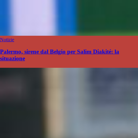
Notizie
Palermo, sirene dal Belgio per Salim Diakité: la
situazione