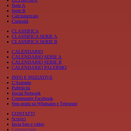
ULTIM'ORA
Serie A
Serie B
Calciomercato
Curiosità
CLASSIFICA
CLASSIFICA SERIE A
CLASSIFICA SERIE B
CALENDARIO
CALENDARIO SERIE A
CALENDARIO SERIE B
CALENDARIO PALERMO
INFO E INIZIATIVE
L'Azienda
Pubblicità
Social Network
Community Facebook
Sms gratis su Whatsapp e Telegram
CONTATTI
Scrivici
Invia foto e video
Commerciale