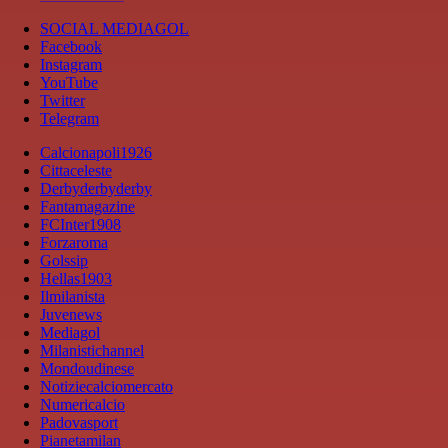
SOCIAL MEDIAGOL
Facebook
Instagram
YouTube
Twitter
Telegram
Calcionapoli1926
Cittaceleste
Derbyderbyderby
Fantamagazine
FCInter1908
Forzaroma
Golssip
Hellas1903
Ilmilanista
Juvenews
Mediagol
Milanistichannel
Mondoudinese
Notiziecalciomercato
Numericalcio
Padovasport
Pianetamilan