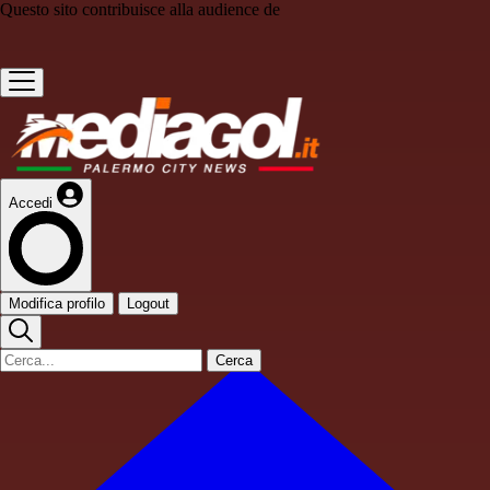
Questo sito contribuisce alla audience de
Accedi
Modifica profilo
Logout
Cerca