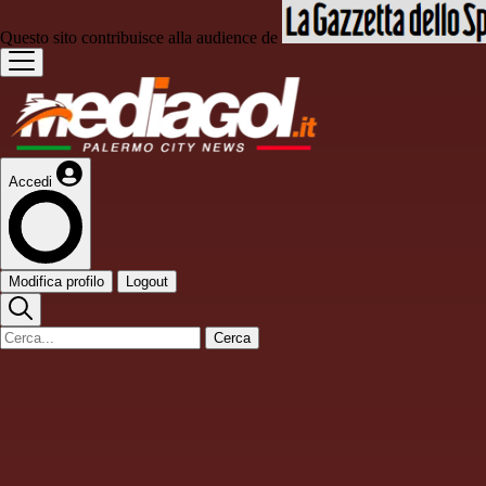
Questo sito contribuisce alla audience de
Accedi
Modifica profilo
Logout
Cerca