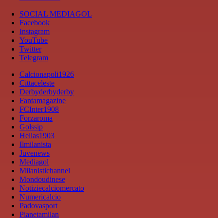
SOCIAL MEDIAGOL
Facebook
Instagram
YouTube
Twitter
Telegram
Calcionapoli1926
Cittaceleste
Derbyderbyderby
Fantamagazine
FCInter1908
Forzaroma
Golssip
Hellas1903
Ilmilanista
Juvenews
Mediagol
Milanistichannel
Mondoudinese
Notiziecalciomercato
Numericalcio
Padovasport
Pianetamilan