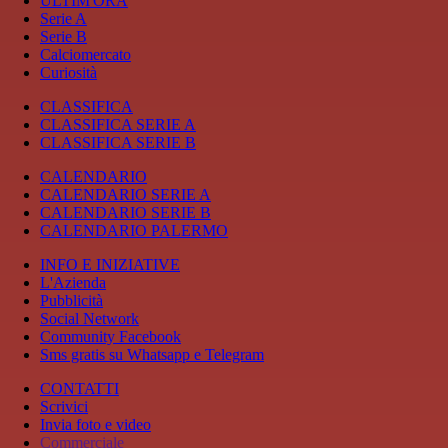
ULTIM'ORA
Serie A
Serie B
Calciomercato
Curiosità
CLASSIFICA
CLASSIFICA SERIE A
CLASSIFICA SERIE B
CALENDARIO
CALENDARIO SERIE A
CALENDARIO SERIE B
CALENDARIO PALERMO
INFO E INIZIATIVE
L'Azienda
Pubblicità
Social Network
Community Facebook
Sms gratis su Whatsapp e Telegram
CONTATTI
Scrivici
Invia foto e video
Commerciale