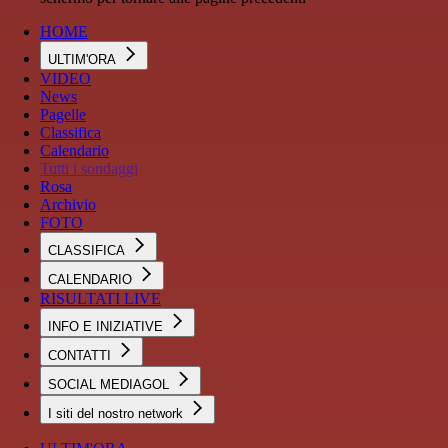
HOME
ULTIM'ORA
VIDEO
News
Pagelle
Classifica
Calendario
Tutti i sondaggi
Rosa
Archivio
FOTO
CLASSIFICA
CALENDARIO
RISULTATI LIVE
INFO E INIZIATIVE
CONTATTI
SOCIAL MEDIAGOL
I siti del nostro network