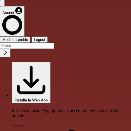
Accedi
Modifica profilo
Logout
Installa la Web App
Installa la nostra App gratuita e accedi più velocemente alle
notizie
Tocca