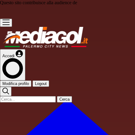
Questo sito contribuisce alla audience de
Accedi
Modifica profilo
Logout
Cerca