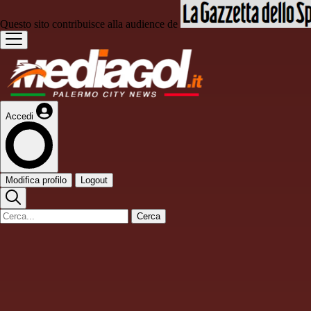
Questo sito contribuisce alla audience de
Accedi
Modifica profilo
Logout
Cerca