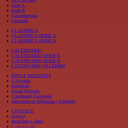
ULTIM'ORA
Serie A
Serie B
Calciomercato
Curiosità
CLASSIFICA
CLASSIFICA SERIE A
CLASSIFICA SERIE B
CALENDARIO
CALENDARIO SERIE A
CALENDARIO SERIE B
CALENDARIO PALERMO
INFO E INIZIATIVE
L'Azienda
Pubblicità
Social Network
Community Facebook
Sms gratis su Whatsapp e Telegram
CONTATTI
Scrivici
Invia foto e video
Commerciale