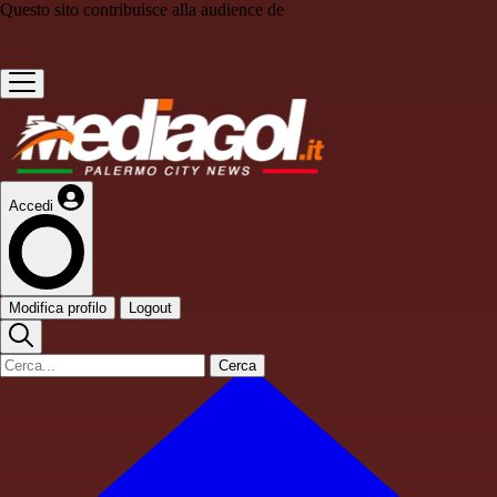
Questo sito contribuisce alla audience de
Accedi
Modifica profilo
Logout
Cerca