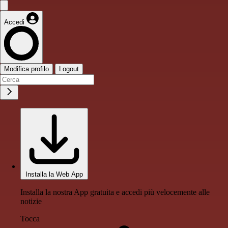
Accedi
Modifica profilo
Logout
Installa la Web App
Installa la nostra App gratuita e accedi più velocemente alle
notizie
Tocca