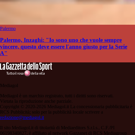
Palermo
Palermo, Inzaghi: "Io sono uno che vuole sempre
vincere, questo deve essere l'anno giusto per la Serie
A"
Mediagol
Mediagol è un marchio registrato, tutti i diritti sono riservati.
Vietata la riproduzione anche parziale.
Copyright © 2020-2026 Mediagol.it La concessionaria pubblicitaria è
RCS Pubblicità; solo per la pubblicità locale scrivere a
redazione@mediagol.it
Il sito Mediagol.it di titolarità di Mediaeditors S.r.l.s., C.F./PI
06198340827, è affiliato al network Gazzanet di RCS Mediagroup