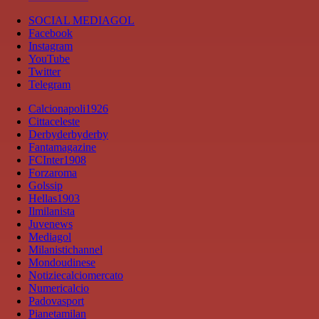
SOCIAL MEDIAGOL
Facebook
Instagram
YouTube
Twitter
Telegram
Calcionapoli1926
Cittaceleste
Derbyderbyderby
Fantamagazine
FCInter1908
Forzaroma
Golssip
Hellas1903
Ilmilanista
Juvenews
Mediagol
Milanistichannel
Mondoudinese
Notiziecalciomercato
Numericalcio
Padovasport
Pianetamilan