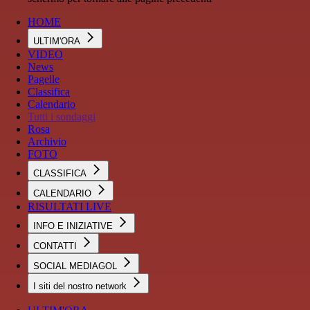
HOME
ULTIM'ORA
VIDEO
News
Pagelle
Classifica
Calendario
Tutti i sondaggi
Rosa
Archivio
FOTO
CLASSIFICA
CALENDARIO
RISULTATI LIVE
INFO E INIZIATIVE
CONTATTI
SOCIAL MEDIAGOL
I siti del nostro network