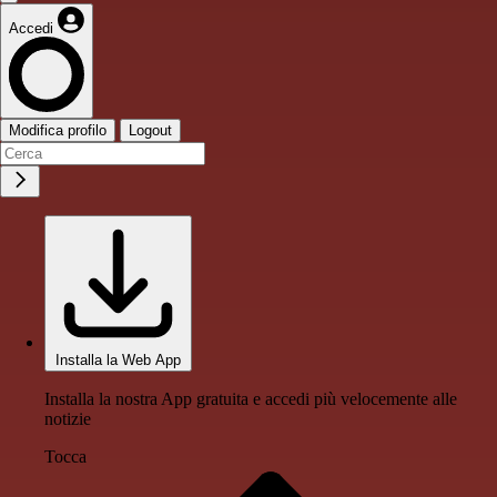
Accedi
Modifica profilo
Logout
Installa la Web App
Installa la nostra App gratuita e accedi più velocemente alle
notizie
Tocca