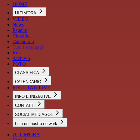
HOME
ULTIM'ORA
VIDEO
News
Pagelle
Classifica
Calendario
Tutti i sondaggi
Rosa
Archivio
FOTO
CLASSIFICA
CALENDARIO
RISULTATI LIVE
INFO E INIZIATIVE
CONTATTI
SOCIAL MEDIAGOL
I siti del nostro network
ULTIM'ORA