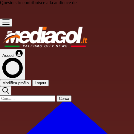
Questo sito contribuisce alla audience de
Accedi
Modifica profilo
Logout
Cerca