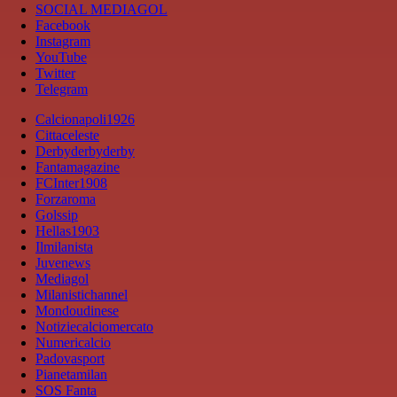
SOCIAL MEDIAGOL
Facebook
Instagram
YouTube
Twitter
Telegram
Calcionapoli1926
Cittaceleste
Derbyderbyderby
Fantamagazine
FCInter1908
Forzaroma
Golssip
Hellas1903
Ilmilanista
Juvenews
Mediagol
Milanistichannel
Mondoudinese
Notiziecalciomercato
Numericalcio
Padovasport
Pianetamilan
SOS Fanta