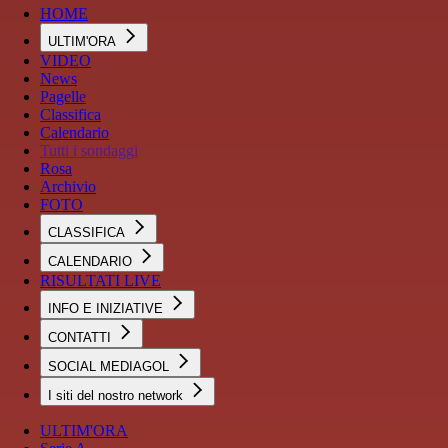
HOME
ULTIM'ORA
VIDEO
News
Pagelle
Classifica
Calendario
Tutti i sondaggi
Rosa
Archivio
FOTO
CLASSIFICA
CALENDARIO
RISULTATI LIVE
INFO E INIZIATIVE
CONTATTI
SOCIAL MEDIAGOL
I siti del nostro network
ULTIM'ORA