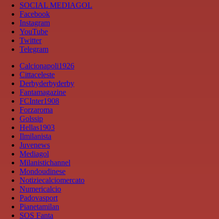
SOCIAL MEDIAGOL
Facebook
Instagram
YouTube
Twitter
Telegram
Calcionapoli1926
Cittaceleste
Derbyderbyderby
Fantamagazine
FCInter1908
Forzaroma
Golssip
Hellas1903
Ilmilanista
Juvenews
Mediagol
Milanistichannel
Mondoudinese
Notiziecalciomercato
Numericalcio
Padovasport
Pianetamilan
SOS Fanta