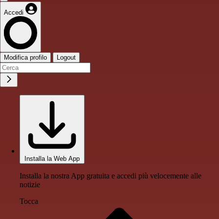
Accedi
Modifica profilo
Logout
Installa la Web App
Installa la nostra App gratuita e accedi più velocemente alle
notizie
Tocca