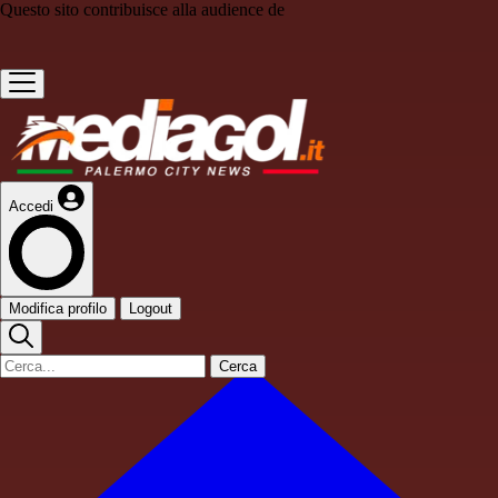
Questo sito contribuisce alla audience de
Accedi
Modifica profilo
Logout
Cerca